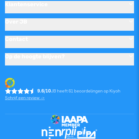
Klantenservice
Over JB
Contact
Op de hoogte blijven?
9.6/10
JB heeft 61 beoordelingen op Kiyoh
Schrijf een review ->