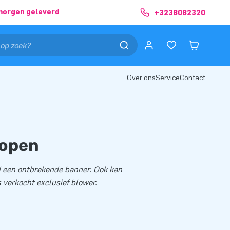
morgen geleverd
+3238082320
Over ons
Service
Contact
kopen
d een ontbrekende banner. Ook kan
s verkocht exclusief blower.