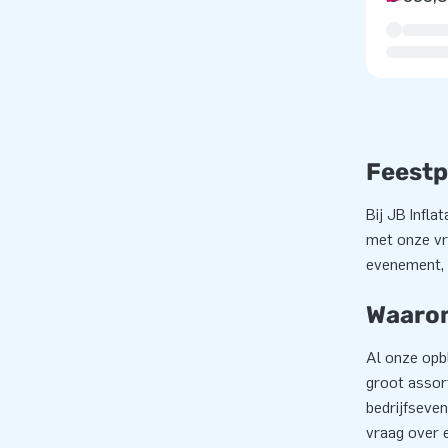
Feestp
Bij JB Infla
met onze vro
evenement, 
Waarom
Al onze opb
groot assort
bedrijfseven
vraag over 