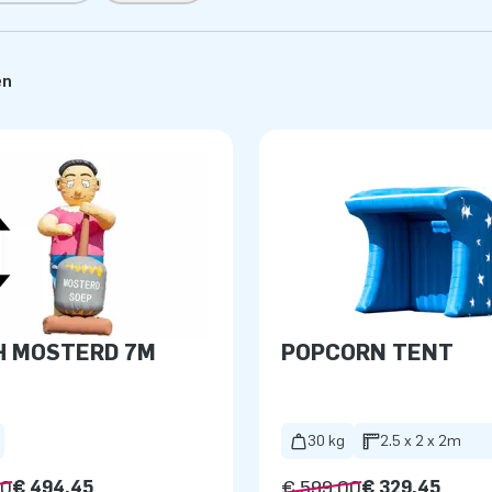
en
H MOSTERD 7M
POPCORN TENT
30 kg
2.5 x 2 x 2m
00
€ 494,45
€ 599,00
€ 329,45