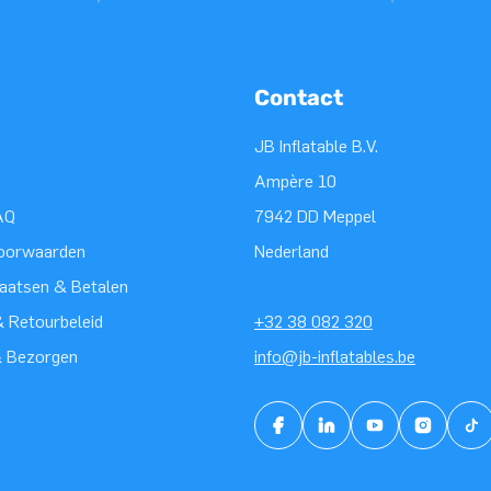
Contact
JB Inflatable B.V.
Ampère 10
AQ
7942 DD Meppel
oorwaarden
Nederland
laatsen & Betalen
 Retourbeleid
+32 38 082 320
& Bezorgen
info@jb-inflatables.be