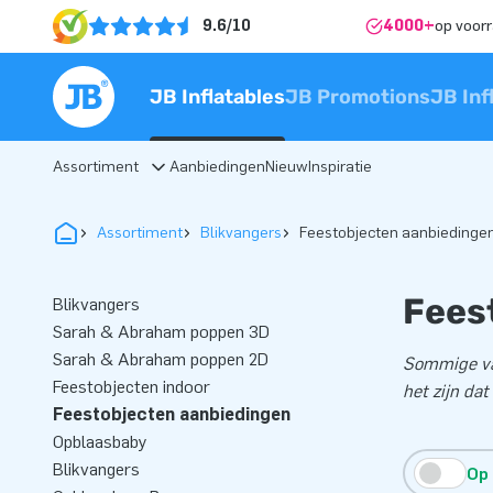
9.6/10
4000+
op voor
JB Inflatables
JB Promotions
JB Inf
Assortiment
Aanbiedingen
Nieuw
Inspiratie
Assortiment
Blikvangers
Feestobjecten aanbiedinge
Fees
Blikvangers
Sarah & Abraham poppen 3D
Sarah & Abraham poppen 2D
Sommige van
Feestobjecten indoor
het zijn da
Feestobjecten aanbiedingen
Opblaasbaby
Blikvangers
Op