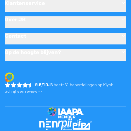
Klantenservice
Over JB
Contact
Op de hoogte blijven?
9.6/10
JB heeft 61 beoordelingen op Kiyoh
Schrijf een review ->