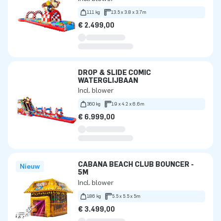
111 kg
13.5 x 3.8 x 3.7m
€ 2.499,00
DROP & SLIDE COMIC
WATERGLIJBAAN
Incl. blower
360 kg
19 x 4.2 x 6.6m
€ 6.999,00
CABANA BEACH CLUB BOUNCER -
Nieuw
5M
Incl. blower
186 kg
5.5 x 5.5 x 5m
€ 3.499,00