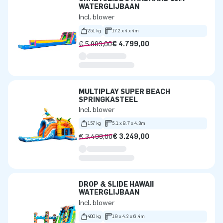
WATERGLIJBAAN
Incl. blower
251 kg
17.2 x 4 x 4m
€ 5.999,00
€ 4.799,00
MULTIPLAY SUPER BEACH
SPRINGKASTEEL
Incl. blower
157 kg
5.1 x 8.7 x 4.3m
€ 3.499,00
€ 3.249,00
DROP & SLIDE HAWAII
WATERGLIJBAAN
Incl. blower
400 kg
19 x 4.2 x 6.4m