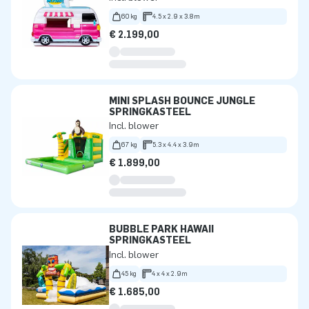
60 kg
4.5 x 2.9 x 3.8m
€ 2.199,00
MINI SPLASH BOUNCE JUNGLE
SPRINGKASTEEL
Incl. blower
67 kg
5.3 x 4.4 x 3.9m
€ 1.899,00
BUBBLE PARK HAWAII
SPRINGKASTEEL
Incl. blower
45 kg
4 x 4 x 2.9m
€ 1.685,00