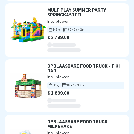
MULTIPLAY SUMMER PARTY
SPRINGKASTEEL
Incl. blower
142 kg
5.5 x 5 x 4.2m
€ 2.799,00
OPBLAASBARE FOOD TRUCK - TIKI
BAR
Incl. blower
60 kg
3.8 x 3 x 3.8m
€ 1.899,00
OPBLAASBARE FOOD TRUCK -
MILKSHAKE
Incl. blower