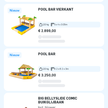
POOL BAR VIERKANT
Nieuw
120 kg
5 x 4 x 3.05m
€ 2.899,00
POOL BAR
Nieuw
120 kg
6.2 x 6.2 x 3m
€ 3.250,00
BIG BELLYSLIDE COMIC
BUIKGLIJBAAN
Incl. blower