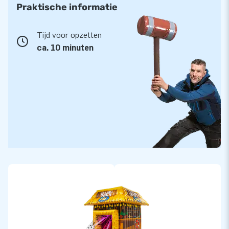
opblaasbare dromen worden werkelijkheid. Met ons eigen
Praktische informatie
designteam, deskundige verkopers en in-house
reparatieservice zijn wij al jarenlang een vertrouwde
Tijd voor opzetten
producent in de wereld van opblaasbare producten. Onze
ca. 10 minuten
opblaasbare artikelen worden naar meer dan 75 landen
geëxporteerd. Durf jij de sprong te wagen?