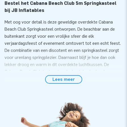
Bestel het Cabana Beach Club 5m Springkasteel
bij JB Inflatables
Met oog voor detail is deze geweldige overdekte Cabana
Beach Club Springkasteel ontworpen. De beachbar aan de
buitenkant zorgt voor een vrolijke sfeer die elk
verjaardagsfeest of evenement omtovert tot een echt feest.
De combinatie van een discotent en een springkasteel zorgt
voor urenlang springplezier. Daarnaast blijf je hoe dan ook
lekker droog en warm in dit overdekte luchtkussen. De
Cabana Beach Club tent met springkastelen bodem is
daarom in alle seizoenen te gebruiken.
Lees meer
Koop eenvoudig online een kwalitatieve
springkasteel in Cabana Beach Club thema
Springplezier is gegarandeerd in het tropische overdekte
springkasteel! Met de 1.1 KW blower blaas je de Cabana
Beach Club gemakkelijk en snel op. Aan de vier D-ringen in