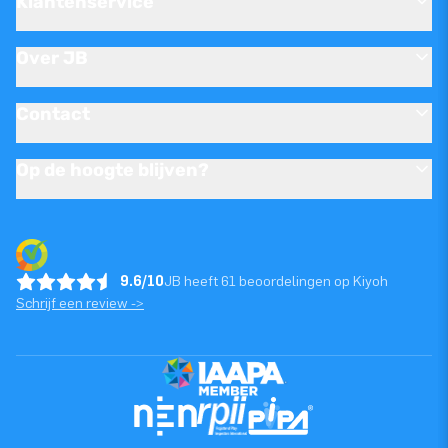
Klantenservice
Over JB
Contact
Op de hoogte blijven?
9.6/10
JB heeft 61 beoordelingen op Kiyoh
Schrijf een review ->