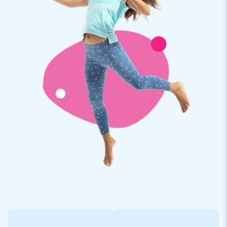
het plafond kun je allerlei soorten verlichting en decoratie
ophangen voor een ultieme feestervaring. In de top zijn twee
plastic hoezen met bevestigingspunten en aansluitingen voor
bijvoorbeeld verlichting en discoballen. Bovendien is er een
aparte ruimte voor een muziekbox (40x40x60 cm).
Deze Disco inflatable wordt geleverd
inclusief
discoverlichting en een muziekbox.
De inflatable is verstevigd op meerdere punten en
meervoudig gestikt. Gemaakt van hoogwaardig en sterk PVC,
waardoor het duurzaam en gemakkelijk schoon te houden is.
Neem deze inflatable overal mee naartoe en creëer in een
mum van tijd de perfecte opblaasbare feestlocatie!
JB Inflatables: internationale producent van
luchtkussens
Denk je aan springkastelen, dan denk je aan JB. Al jouw