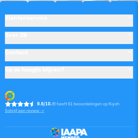
Klantenservice
Over JB
Contact
Op de hoogte blijven?
9.6/10
JB heeft 61 beoordelingen op Kiyoh
Schrijf een review ->