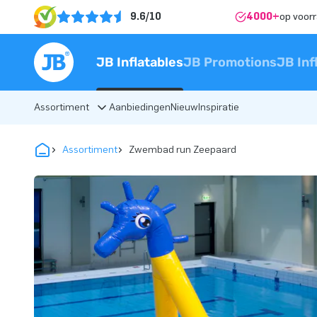
9.6/10
4000+
op voor
JB Inflatables
JB Promotions
JB Inf
Assortiment
Aanbiedingen
Nieuw
Inspiratie
Assortiment
Zwembad run Zeepaard