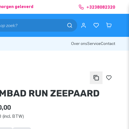
morgen geleverd
+3238082320
Over ons
Service
Contact
MBAD RUN ZEEPAARD
0,00
 (incl. BTW)