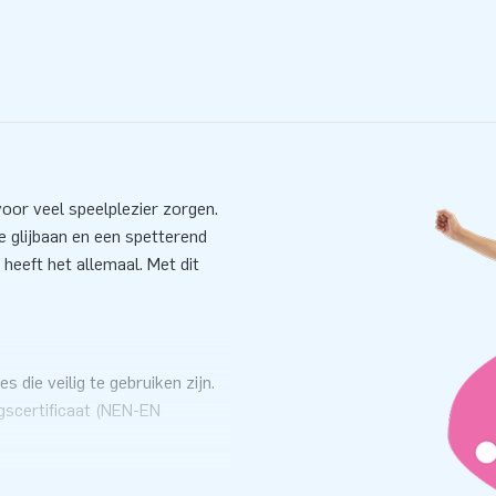
or veel speelplezier zorgen.
e glijbaan en een spetterend
heeft het allemaal. Met dit
 die veilig te gebruiken zijn.
ngscertificaat (NEN-EN
n de verankerpunten bevestig
Zo heb jij gemakkelijk en snel