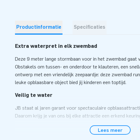
Productinformatie
Specificaties
Extra waterpret in elk zwembad
Deze 9 meter lange stormbaan voor in het zwembad gaat vo
Obstakels om tussen- en onderdoor te klauteren, een snell
ontwerp met een vriendelijk zeepaardje: deze zwembad run 
leuke opblaasbare object bied jij kinderen een toptijd.
Veilig te water
JB staat al jaren garant voor spectaculaire opblaasattracties
Daarom krijg je van ons bij elke attractie een erkend keuri
15649:2009), blower, logboek en gebruikershandleiding. Aa
Lees meer
je verankermateriaal zodat het object op zijn plaats blijft. 
alles bij elkaar voor een mooie beleving.