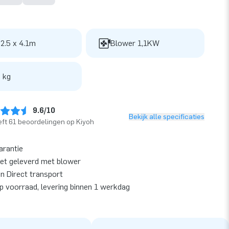
 2.5 x 4.1m
Blower 1,1KW
 kg
9.6/10
Bekijk alle specificaties
ft 61 beoordelingen op Kiyoh
arantie
et geleverd met blower
en Direct transport
op voorraad, levering binnen 1 werkdag