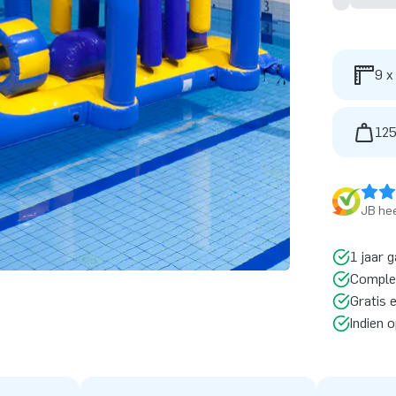
9 x
125
JB hee
1 jaar g
Comple
Gratis 
Indien 