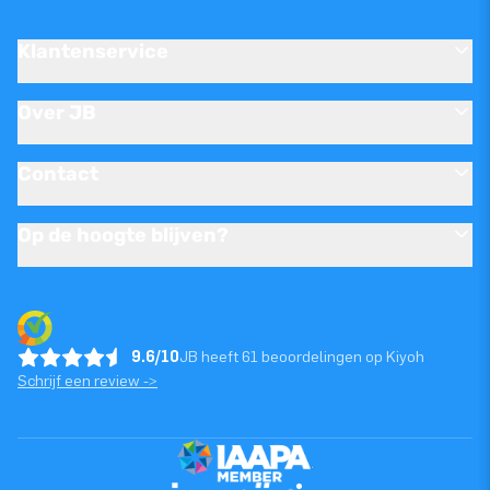
Klantenservice
Over JB
Contact
Op de hoogte blijven?
9.6/10
JB heeft 61 beoordelingen op Kiyoh
Schrijf een review ->