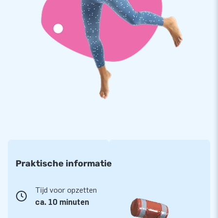
Om de kwaliteit van onze producten te garanderen, gebruiken
wij hoogfrequent gelaste PVC doeken van 900 gram/m2. De
doeken zijn sterk en hebben een beschermlaag die bestand is
tegen chloor en invloeden van open water. De Zwembad
Glijbaan Dolfijn is gemakkelijk te reinigen en duurzaam in
gebruik. Op dit leuke waterspel krijg je 1 jaar garantie.
Koop de Zwembad Glijbaan Dolfijn en bezorg jouw klanten
een onvergetelijke dag in het water.
Meer dan 15.000 klanten vertrouwen al op JB
In de ruim 15 jaar dat we bestaan hebben we meer dan
15.000 mensen wereldwijd een gat in de lucht laten springen.
Praktische informatie
Daar zijn we trots op! Ons team van designers,
ontwikkelaars en logistiek medewerkers leveren unieke
opblaasattracties op grootse wijze. Dankzij hen zijn onze
Tijd voor opzetten
klanten verzekerd van onze professionele service en levering.
ca. 10 minuten
Zij noemen ons ook wel ‘creators of greatness’.