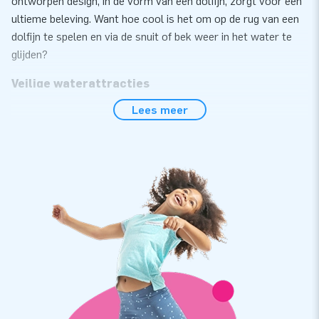
ontworpen design, in de vorm van een dolfijn, zorgt voor een
ultieme beleving. Want hoe cool is het om op de rug van een
dolfijn te spelen en via de snuit of bek weer in het water te
glijden?
Veilige waterattracties
Lees meer
Wij garanderen dat onze waterattracties door iedereen veilig
te gebruiken zijn. De door JB geproduceerde producten zijn
namelijk volgens de NEN-EN 15649:2009 veiligheids- en
kwaliteitsnorm gecertificeerd. Wij leveren een erkend
keuringscertificaat, blower, logboek en een duidelijke
handleiding, zodat jij alles compleet hebt voor een mooie
beleving. Om ervoor te zorgen dat de attractie op zijn plaats
blijft en niet te dicht naar andere objecten drijft, dient er
verankermateriaal aan de verankerpunten bevestigd te
worden. Zo kan het feest veilig beginnen.
Hoge kwaliteitseisen