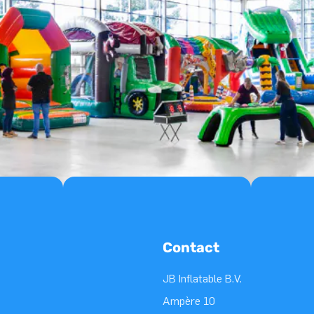
Contact
JB Inflatable B.V.
Ampère 10