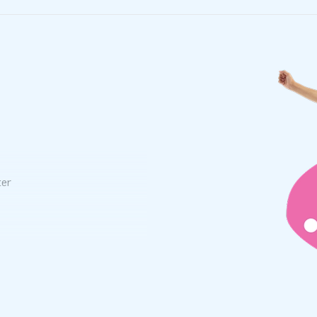
ter
ren
ls
qua
eeksen