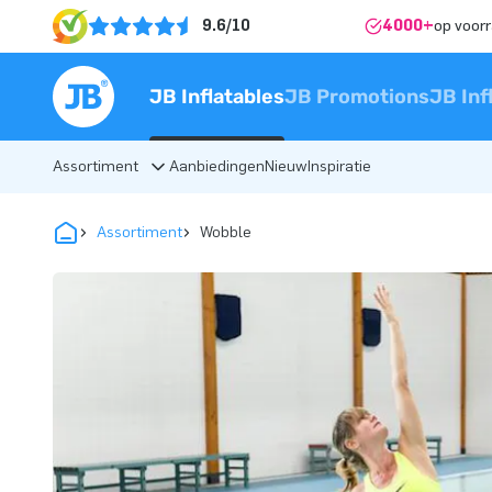
9.6/10
4000+
op voor
JB Inflatables
JB Promotions
JB Inf
Assortiment
Aanbiedingen
Nieuw
Inspiratie
Assortiment
Wobble