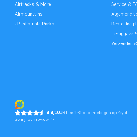
Airtracks & More
Service & F
Airmountains
Algemene v
JB Inflatable Parks
Bestelling p
Teruggave &
Verzenden 
9.6/10
JB heeft 61 beoordelingen op Kiyoh
Schrijf een review ->