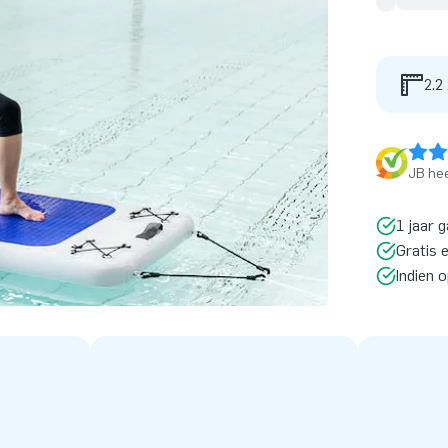
2.2
JB hee
1 jaar g
Gratis 
Indien 