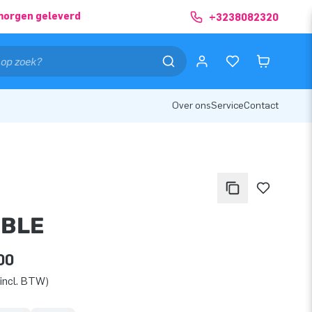
morgen geleverd
+3238082320
Over ons
Service
Contact
BLE
00
incl. BTW)