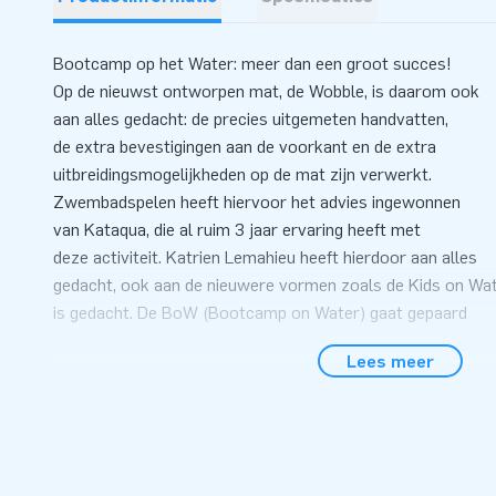
Bootcamp op het Water: meer dan een groot succes!
Op de nieuwst ontworpen mat, de Wobble, is daarom ook
aan alles gedacht: de precies uitgemeten handvatten,
de extra bevestigingen aan de voorkant en de extra
uitbreidingsmogelijkheden op de mat zijn verwerkt.
Zwembadspelen heeft hiervoor het advies ingewonnen
van Kataqua, die al ruim 3 jaar ervaring heeft met
deze activiteit. Katrien Lemahieu heeft hierdoor aan alles
gedacht, ook aan de nieuwere vormen zoals de Kids on Wa
is gedacht. De BoW (Bootcamp on Water) gaat gepaard
met een opleiding van 1 dag, waarin lesgevers praktijk erva
Lees meer
en beleven, de ins en outs van de activiteit leren kennen en
zelf hun lessen kunnen samenstellen dankzij de vele
uitgewerkte voorbeelden. Daarnaast is er de PiYoW vorm a
uitbreiding: Pilates & Yoga on Water. 3 teamleden van Kata
hebben hiervoor hun krachten gebundeld om deze lessenr