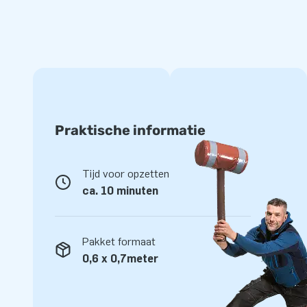
intensief ontspannend aan te kunnen bieden. ZwembadSpel
kan in samenwerking met Kataqua dan ook niet alleen de 
nieuwe boards aanbieden, maar ook de meest up-to-date op
Praktische informatie
Tijd voor opzetten
ca. 10 minuten
Pakket formaat
0,6 x 0,7meter