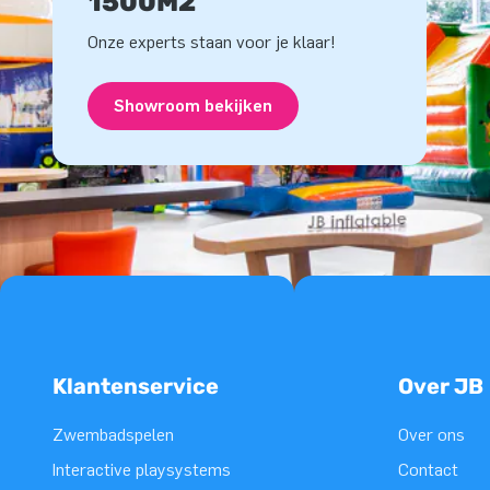
1500M2
Onze experts staan voor je klaar!
Showroom bekijken
Klantenservice
Over JB
Zwembadspelen
Over ons
Interactive playsystems
Contact