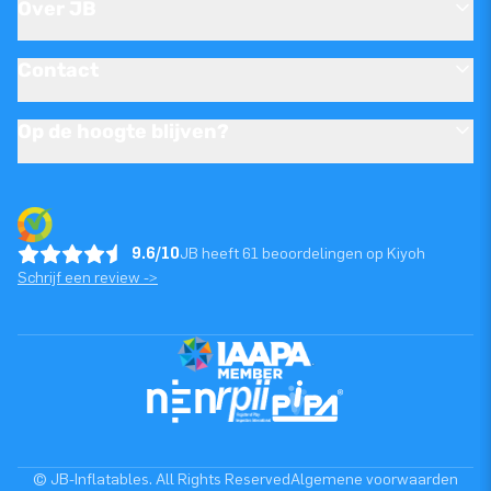
Over JB
Contact
Op de hoogte blijven?
9.6/10
JB heeft 61 beoordelingen op Kiyoh
Schrijf een review ->
© JB-Inflatables. All Rights Reserved
Algemene voorwaarden