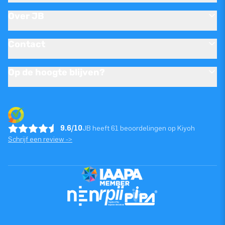
Over JB
Contact
Op de hoogte blijven?
9.6/10
JB heeft 61 beoordelingen op Kiyoh
Schrijf een review ->