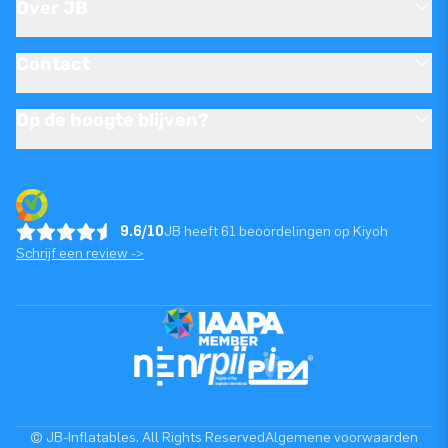
Over JB
Contact
Op de hoogte blijven?
9.6/10
JB heeft 61 beoordelingen op Kiyoh
Schrijf een review ->
© JB-Inflatables. All Rights Reserved
Algemene voorwaarden