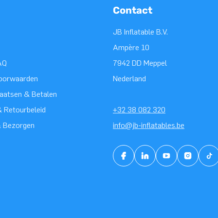
Contact
JB Inflatable B.V.
Ampère 10
AQ
7942 DD Meppel
oorwaarden
Nederland
laatsen & Betalen
 Retourbeleid
+32 38 082 320
& Bezorgen
info@jb-inflatables.be