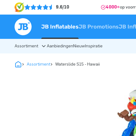
9.6/10
4000+
op voor
JB Inflatables
JB Promotions
JB Inf
Assortiment
Aanbiedingen
Nieuw
Inspiratie
Assortiment
Waterslide S15 - Hawaii