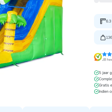
6.3
136
JB hee
5 jaar 
Comple
Gratis 
Indien 