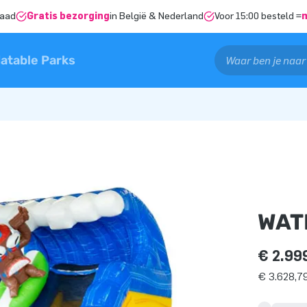
raad
Gratis bezorging
in België & Nederland
Voor 15:00 besteld =
latable Parks
WATE
€ 2.99
€ 3.628,79