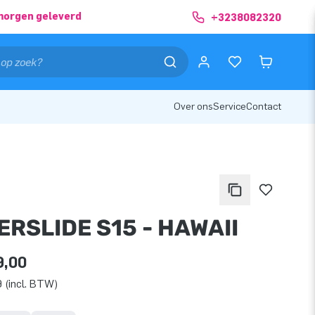
morgen geleverd
+3238082320
Over ons
Service
Contact
RSLIDE S15 - HAWAII
9,00
 (incl. BTW)