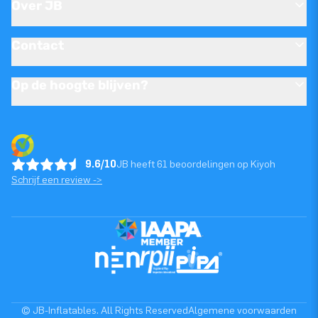
Over JB
Contact
Op de hoogte blijven?
9.6/10
JB heeft 61 beoordelingen op Kiyoh
Schrijf een review ->
© JB-Inflatables. All Rights Reserved
Algemene voorwaarden