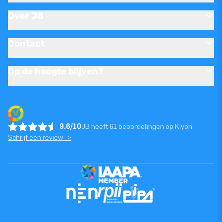
Over JB
Contact
Op de hoogte blijven?
9.6/10
JB heeft 61 beoordelingen op Kiyoh
Schrijf een review ->