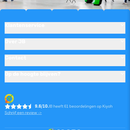
Klantenservice
Over JB
Contact
Op de hoogte blijven?
9.6/10
JB heeft 61 beoordelingen op Kiyoh
Schrijf een review ->