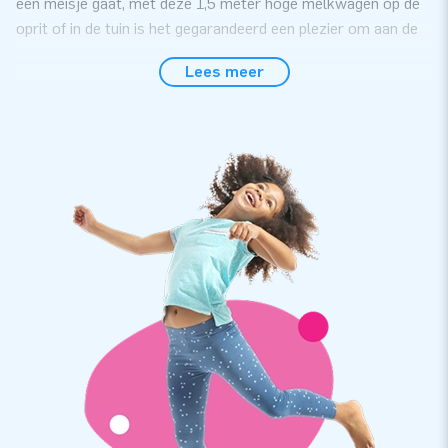
een meisje gaat, met deze 1,5 meter hoge melkwagen op de
oprit of in de tuin is het gegarandeerd een plezier om aan de
eerste weken terug te denken!
Lees meer
Binnen 5 minuten opgezet: huub, huub, de
babytruck!
Je levert met dit JB kwaliteitsproduct alles aan jouw klant
om hem of haar een feestelijke tijd te bezorgen. De
vrachtwagen is in een mum van tijd – binnen 5 minuten! –
opgezet. Daar helpt het opzetschema bij. En ook alle andere
benodigdheden (transportzak, verankermateriaal en zelfs een
herstelsetje) zit er allemaal standaard bij. En dan vergeten
we nog bijna het spandoekje in een meisjes- en
jongensversie.
Topkwaliteit en daardoor liefst 2 jaar garantie