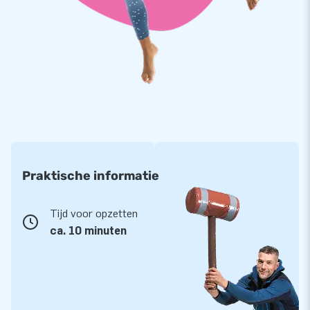
JB’s inflatables zijn op meerdere punten verstevigd en
meervoudig gestikt en zijn gemaakt van sterk, hoge kwaliteit
nylon. Ze zijn zodoende duurzaam en eenvoudig schoon te
houden. We bieden je op de vrachtwagen daarom zonder
probleem 2 jaar garantie. Hierdoor lever jij met dit product
jarenlang optimaal speelplezier.
Koop deze memorabele melkwagen en bezorg jouw klanten
de dag van hun leven!
Praktische informatie
Meer dan 15.000 klanten kozen voor JB. Jij ook?
Waarom niet? Immers: JB laat al meer dan 3 decennia
Tijd voor opzetten
mensen wereldwijd een gat in de lucht te springen. En dat
ca. 10 minuten
vaak zelfs letterlijk. Onze designers, ontwikkelaars en
logistiek medewerkers leveren unieke opblaasattracties! En
je bent altijd verzekerd van onze professionele service en
levering. Daarom noemt men ons ook wel ‘creators of