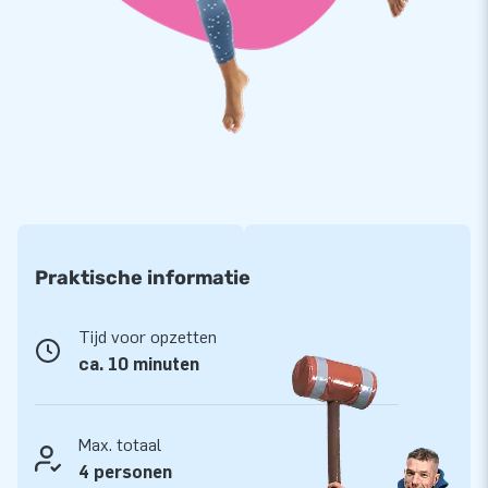
boarding 5 jaar garantie. Hierdoor lever jij met dit product
jarenlang optimaal speelplezier.
Koop deze spectaculaire voetvolley boarding en bezorg jouw
klanten de dag van hun leven!
Al meer dan 15 jaar een begrip!
JB laat al meer dan 15 jaar mensen wereldwijd een gat in de
lucht te springen. Vaak letterlijk. Dat komt doordat ons team
van designers, ontwikkelaars en logistiek medewerkers
unieke opblaasattracties levert op grootse wijze! Klanten
Praktische informatie
zijn verzekerd van onze professionele service en levering. Zij
noemen ons ook wel ‘creators of greatness’.
Tijd voor opzetten
ca. 10 minuten
Max. totaal
4 personen