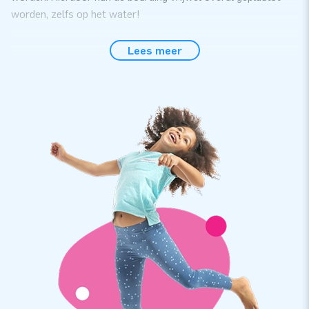
worden, zelfs op het water!
Perfect om in te zetten tijdens evenementen en
Lees meer
gemakkelijk op te zetten
De voetvolley boarding zet je gemakkelijk binnen 10 minuten
op. Bijvoorbeeld tijdens evenementen, een zeskamp of
sportactiviteiten. De voetvolley boarding bestaat uit één deel,
waardoor vervoeren gemakkelijk is. We leveren je deze
voetvolleyboarding inclusief blower, verankeringsmateriaal,
transportzak en een duidelijke handleiding. Alles direct
compleet voor een mooie beleving!
Sterke, hoge kwaliteit én 5 jaar garantie
Alle JB kussens worden op meerdere punten verstevigd,
meervoudig gestikt en zijn gemaakt van sterk, hoge kwaliteit
PVC. Door deze kwaliteit is voetvolley boarding duurzaam en
gemakkelijk schoon te houden. Je krijgt op de voetvolley