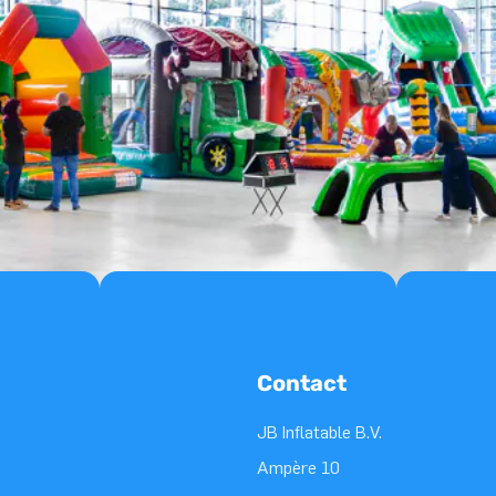
Contact
JB Inflatable B.V.
Ampère 10