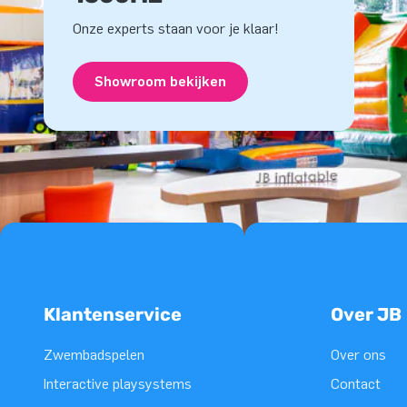
Onze experts staan voor je klaar!
Showroom bekijken
Klantenservice
Over JB
Zwembadspelen
Over ons
Interactive playsystems
Contact