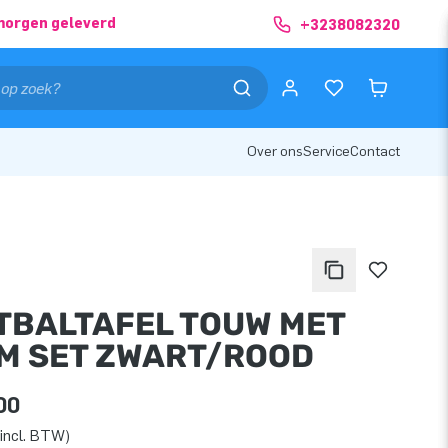
morgen geleverd
+3238082320
Over ons
Service
Contact
TBALTAFEL TOUW MET
M SET ZWART/ROOD
00
incl. BTW)