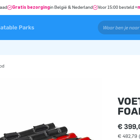
raad
Gratis bezorging
in België & Nederland
Voor 15:00 besteld =
latable Parks
ood
VOE
FOA
€ 399,
€ 482,79 (