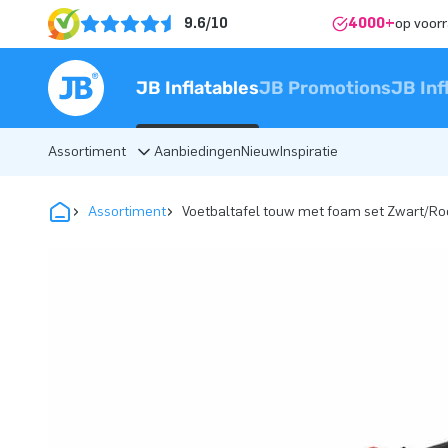
9.6/10
4000+
op voor
JB Inflatables
JB Promotions
JB Inf
Assortiment
Aanbiedingen
Nieuw
Inspiratie
Assortiment
Voetbaltafel touw met foam set Zwart/R