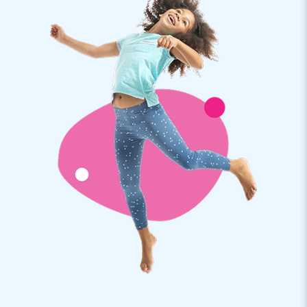
Koop dit uitdagende valkussen en bezorg jouw klanten een
onvergetelijk avontuur!
Creators of greatness
We zijn er trots op dat JB al meer dan 15 jaar mensen
wereldwijd een gat in de lucht laat springen. Dat komt
doordat ons team van designers, ontwikkelaars en logistiek
medewerkers zorgt voor unieke opblaasattracties op
grootse wijze! Onze klanten waarderen onze professionele
service en levering. Zij noemen ons ook wel ‘creators of
greatness’.