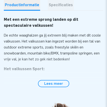
Productinformatie
Specificaties
Met een extreme sprong landen op dit
spectaculaire valkussen!
De echte waaghalzen ga jij extreem blij maken met dit coole
valkussen. Het valkussen kan ingezet worden bij een tal van
outdoor extreme sports, zoals freestyle skiën en
snowboarden, mountain bike/BMX, trampoline springen, een
vrije val, je kan het zo gek niet bedenken!
Het valkussen Sport:
- In alle afmetingen en kleuren leverbaar
Lees meer
- Prijs / levertijd op aanvraag
- Bedoeld voor: outdoor extreme jump
- Vrije springhoogte: tot max. 4 meter
- Onverwoestbaar printwerk