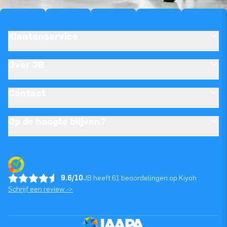
Klantenservice
Over JB
Contact
Op de hoogte blijven?
9.6/10
JB heeft 61 beoordelingen op Kiyoh
Schrijf een review ->