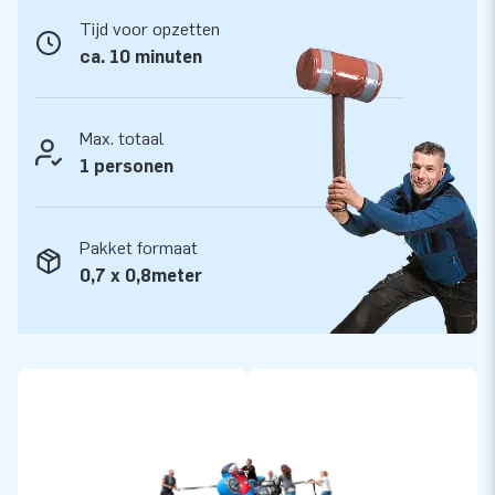
Vertrouw op sterk, hoge kwaliteit PVC, want JB kussens zijn
Tijd voor opzetten
op meerdere punten verstevigd en meervoudig gestikt. Ze
ca. 10 minuten
zijn daardoor duurzaam en eenvoudig schoon te houden. De
Trekrodeo Motor is voorzien van 5 jaar garantie. Hierdoor
lever jij met dit product jarenlang optimaal speelplezier.
Max. totaal
1 personen
Koop de uitdagende Trekrodeo Motor en bezorg jouw
klanten de dag van hun leven!
Pakket formaat
Meer dan 15.000 klanten kozen ook voor JB
0,7 x 0,8meter
Al ruim 15 jaar laat JB mensen wereldwijd letterlijk een gat
in de lucht springen. Ons team van designers, ontwikkelaars
en logistiek medewerkers levert unieke opblaasattracties op
grootse wijze! Onze klanten zijn verzekerd van onze
professionele service en levering. Zij noemen ons ook wel
‘creators of greatness’.