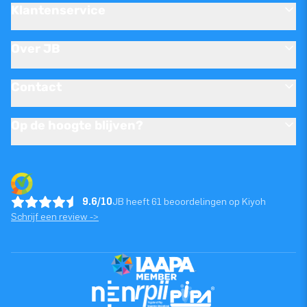
Klantenservice
Over JB
Contact
Op de hoogte blijven?
9.6/10
JB heeft 61 beoordelingen op Kiyoh
Schrijf een review ->