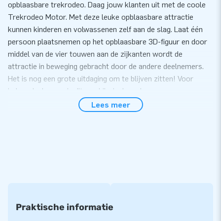
opblaasbare trekrodeo. Daag jouw klanten uit met de coole
Trekrodeo Motor. Met deze leuke opblaasbare attractie
kunnen kinderen en volwassenen zelf aan de slag. Laat één
persoon plaatsnemen op het opblaasbare 3D-figuur en door
middel van de vier touwen aan de zijkanten wordt de
attractie in beweging gebracht door de andere deelnemers.
Het is nog een grote uitdaging om te blijven zitten! Voor
iedere deelnemer is dit een hilarisch spel.
Lees meer
In slechts 10 minuten op te zetten
Je zet de Trekrodeo Motor eenvoudig binnen 10 minuten op.
Deze opblaasbare attractie is gemakkelijk te vervoeren door
het compact opgerolde formaat. We leveren de Trekrodeo
inclusief blower, verankeringsmateriaal, een transportzak en
een duidelijke handleiding. Kortom, alles compleet voor een
mooie beleving.
Praktische informatie
5 jaar garantie op onze topkwaliteit