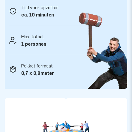
Vertrouw op sterk, hoge kwaliteit PVC, want JB kussens zijn
Tijd voor opzetten
op meerdere punten verstevigd en meervoudig gestikt. Ze
ca. 10 minuten
zijn daardoor duurzaam en eenvoudig schoon te houden. De
Trekrodeo Haai is voorzien van 5 jaar garantie. Hierdoor
lever jij met dit product jarenlang optimaal speelplezier.
Max. totaal
1 personen
Koop de uitdagende Trekrodeo Haai en bezorg jouw klanten
de dag van hun leven!
Pakket formaat
Meer dan 15.000 klanten kozen ook voor JB
0,7 x 0,8meter
Al ruim 15 jaar laat JB mensen wereldwijd letterlijk een gat
in de lucht springen. Ons team van designers, ontwikkelaars
en logistiek medewerkers levert unieke opblaasattracties op
grootse wijze! Onze klanten zijn verzekerd van onze
professionele service en levering. Zij noemen ons ook wel
‘creators of greatness’.