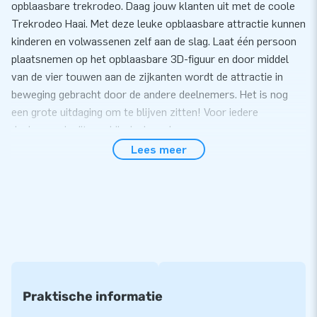
opblaasbare trekrodeo. Daag jouw klanten uit met de coole
Trekrodeo Haai. Met deze leuke opblaasbare attractie kunnen
kinderen en volwassenen zelf aan de slag. Laat één persoon
plaatsnemen op het opblaasbare 3D-figuur en door middel
van de vier touwen aan de zijkanten wordt de attractie in
beweging gebracht door de andere deelnemers. Het is nog
een grote uitdaging om te blijven zitten! Voor iedere
deelnemer is dit een hilarisch spel.
Lees meer
In slechts 10 minuten op te zetten
Je zet de Trekrodeo Haai eenvoudig binnen 10 minuten op.
Deze opblaasbare attractie is gemakkelijk te vervoeren door
het compact opgerolde formaat. We leveren de Trekrodeo
inclusief blower, verankeringsmateriaal, een transportzak en
een duidelijke handleiding. Kortom, alles compleet voor een
mooie beleving.
Praktische informatie
5 jaar garantie op onze topkwaliteit