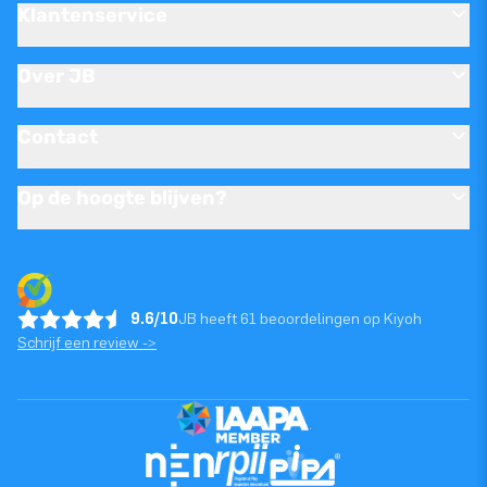
Klantenservice
Over JB
Contact
Op de hoogte blijven?
9.6/10
JB heeft 61 beoordelingen op Kiyoh
Schrijf een review ->