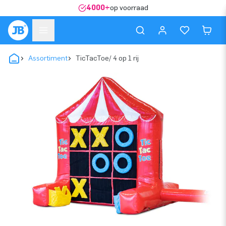
4000+
op voorraad
Assortiment
TicTacToe/ 4 op 1 rij