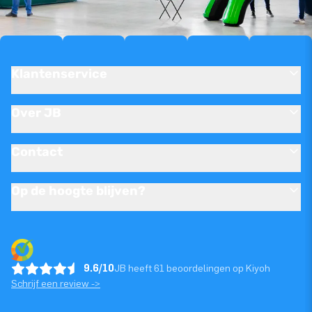
Klantenservice
Over JB
Contact
Op de hoogte blijven?
9.6/10
JB heeft 61 beoordelingen op Kiyoh
Schrijf een review ->