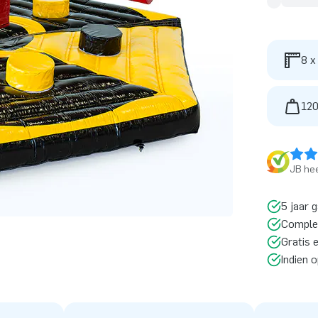
8 x
120
JB hee
5 jaar 
Comple
Gratis 
Indien 