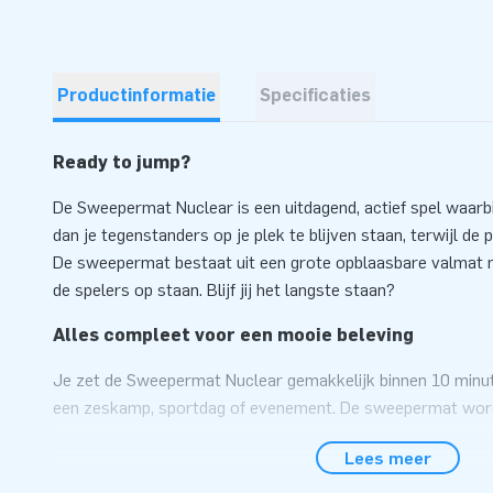
Productinformatie
Specificaties
Ready to jump?
De Sweepermat Nuclear is een uitdagend, actief spel waarb
dan je tegenstanders op je plek te blijven staan, terwijl de 
De sweepermat bestaat uit een grote opblaasbare valmat 
de spelers op staan. Blijf jij het langste staan?
Alles compleet voor een mooie beleving
Je zet de Sweepermat Nuclear gemakkelijk binnen 10 minute
een zeskamp, sportdag of evenement. De sweepermat wordt 
daardoor gemakkelijk te transporteren. We leveren deze infl
Lees meer
verankeringsmateriaal, transportzak, en een duidelijke handl
Mechanische Sweeper ook bij ons te verkrijgen.