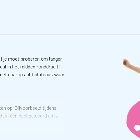
ij je moet proberen om langer
paal in het midden ronddraait!
met daarop acht plateaus waar
n op. Bijvoorbeeld tijdens
in één deel geleverd en is
atable inclusief blower,
eiding. Uiteraard is de