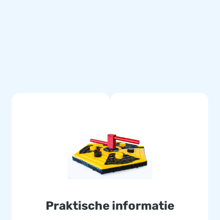
 meervoudig gestikt. Doordat
g mee en zijn ze eenvoudig
met 5 jaar garantie. Hierdoor
ten de dag van hun leven!
cht
s team van designers,
aasattracties op grootse
ssionele service en levering
Praktische informatie