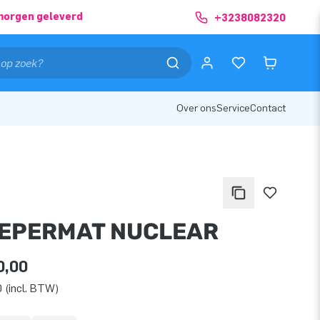
morgen geleverd
+3238082320
Over ons
Service
Contact
EPERMAT NUCLEAR
0,00
 (incl. BTW)