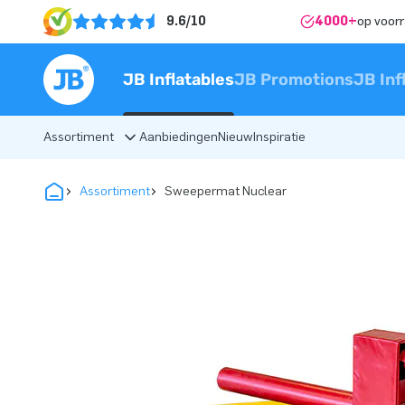
9.6/10
4000+
op voor
JB Inflatables
JB Promotions
JB Inf
Assortiment
Aanbiedingen
Nieuw
Inspiratie
Assortiment
Sweepermat Nuclear