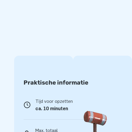
Kies voor kwaliteit en garantie
Al onze JB kussens zijn op meerdere punten verstevigd en
ze gemaakt zijn van sterk, hoge kwaliteit PVC, gaan ze lan
schoon te houden. Je krijgt deze opblaasbare mat geleverd 
lever jij met dit product jarenlang optimaal speelplezier.
Koop deze unieke Sweepermat Nuclear en bezorg jouw klan
Al ruim 15.000 klanten springen een gat in de lu
Meer dan 15 jaar laten we mensen wereldwijd genieten. On
Praktische informatie
ontwikkelaars en logistiek medewerkers levert unieke opbl
wijze! Daardoor zijn onze klanten verzekerd van onze profe
Tijd voor opzetten
en noemen zij ons ook wel ‘creators of greatness’.
ca. 10 minuten
Max. totaal