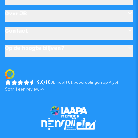
Over JB
Contact
Op de hoogte blijven?
9.6/10
JB heeft 61 beoordelingen op Kiyoh
Schrijf een review ->