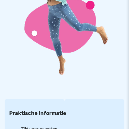
Kwaliteit en garantie
JB kussens zijn op meerdere punten verstevigd en
meervoudig gestikt en zijn gemaakt van sterk, hoge kwaliteit
PVC. Ze zijn daardoor duurzaam en eenvoudig schoon te
houden. De stormbaan wordt tevens door JB geleverd met 5
jaar garantie. Hierdoor lever jij met dit product jarenlang
optimaal speelplezier.
Koop deze unieke stormbaan met surf thema en bezorg jouw
klanten de dag van hun leven!
Meer dan 15.000 klanten kozen ook voor JB
JB laat al meer dan 15 jaar mensen wereldwijd een gat in de
lucht te springen. Vaak letterlijk. Ons team van designers,
Praktische informatie
ontwikkelaars en logistiek medewerkers leveren unieke
opblaasattracties op grootse wijze! Klanten zijn verzekerd
van onze professionele service en levering. Zij noemen ons
Tijd voor opzetten