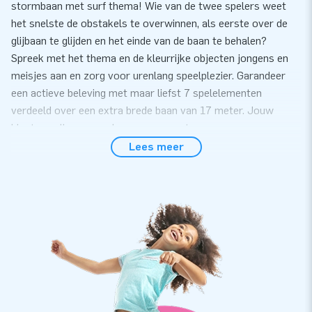
stormbaan met surf thema! Wie van de twee spelers weet
het snelste de obstakels te overwinnen, als eerste over de
glijbaan te glijden en het einde van de baan te behalen?
Spreek met het thema en de kleurrijke objecten jongens en
meisjes aan en zorg voor urenlang speelplezier. Garandeer
een actieve beleving met maar liefst 7 spelelementen
verdeeld over een extra brede baan van 17 meter. Jouw
klanten zullen er nog lang over napraten.
Lees meer
Gemak en Service
Zet de stormbaan met surf thema eenvoudig binnen 15
minuten op. Bijvoorbeeld tijdens een zeskamp, evenement of
sportdag. Dit 17 meter lange opblaasbare kussen met surf
thema wordt in 2 compacte delen geleverd en is daardoor
eenvoudig te transporteren. Het kussen wordt geleverd
inclusief 2 blowers, verankeringsmateriaal, een transportzak
en een duidelijke handleiding. Alles compleet voor een mooie
beleving.