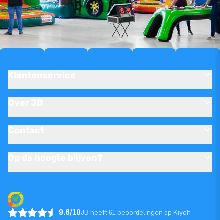
Klantenservice
Over JB
Contact
Op de hoogte blijven?
9.6/10
JB heeft 61 beoordelingen op Kiyoh