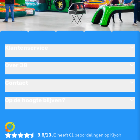
Klantenservice
Over JB
Contact
Op de hoogte blijven?
9.6/10
JB heeft 61 beoordelingen op Kiyoh