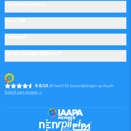
Klantenservice
Over JB
Contact
Op de hoogte blijven?
9.6/10
JB heeft 61 beoordelingen op Kiyoh
Schrijf een review ->