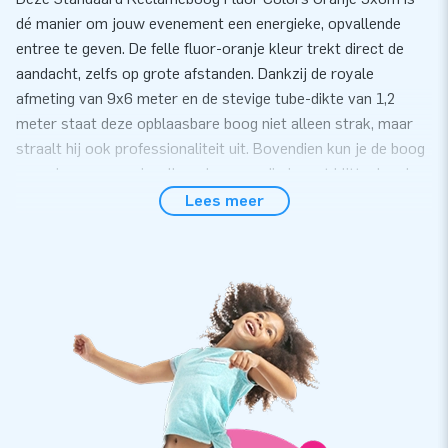
dé manier om jouw evenement een energieke, opvallende
entree te geven. De felle fluor-oranje kleur trekt direct de
aandacht, zelfs op grote afstanden. Dankzij de royale
afmeting van 9x6 meter en de stevige tube-dikte van 1,2
meter staat deze opblaasbare boog niet alleen strak, maar
straalt hij ook professionaliteit uit. Bovendien kun je de boog
voorzien van verwisselbare banners die je met klittenband
bevestigt, waardoor je hem eenvoudig personaliseert en inzet
Lees meer
als krachtige reclameboog in fluor oranje voor
sportwedstrijden, festivals, bedrijfsevents en acties waar
zichtbaarheid telt.
Veelzijdig inzetbaar en makkelijk te gebruiken
Van sportwedstrijden en obstacle runs tot festivals,
bedrijvendagen en outdoor-events: deze opblaasbare
reclameboog past overal. Je zet hem in enkele minuten op
met de meegeleverde blower en bevestigingsmaterialen. Hij is