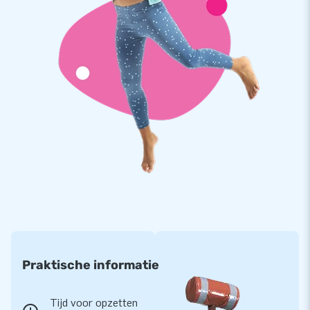
licht in transport en simpel in gebruik. Of je de boog nu inzet
als opvallende entree of als functionele start finish boog, hij
maakt altijd indruk en staat stevig.
JB Inflatables: kwaliteit waarop je kunt bouwen
Bij JB Inflatables kies je voor topkwaliteit, snelle levering en
uitstekende service. Onze reclamebogen worden gemaakt
van sterke, duurzame materialen en worden uitvoerig getest.
Bovendien krijg je standaard 5 jaar garantie en kun je rekenen
op een team dat met je meedenkt bij maatwerk en branding.
Zo heb je altijd een product in handen dat klaar is voor
jarenlang professioneel gebruik.
Praktische informatie
Tijd voor opzetten