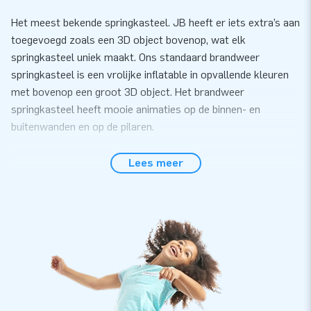
Het meest bekende springkasteel. JB heeft er iets extra’s aan
toegevoegd zoals een 3D object bovenop, wat elk
springkasteel uniek maakt. Ons standaard brandweer
springkasteel is een vrolijke inflatable in opvallende kleuren
met bovenop een groot 3D object. Het brandweer
springkasteel heeft mooie animaties op de binnen- en
buitenwanden en op de pilaren.
Gemak en Service
Lees meer
Zet het standaard springkasteel met brandweer thema
gemakkelijk binnen 10 minuten op. Bijvoorbeeld tijdens een
kinderfeestje, buurtfeest, evenement of sportdag. Het
standaard springkasteel wordt compact in één deel geleverd
en is daardoor gemakkelijk te transporteren. De inflatable
wordt geleverd inclusief blower, verankeringsmateriaal,
transportzak, en een duidelijke handleiding. Alles compleet
voor een mooie beleving.