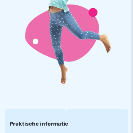
Kwaliteit en Garantie
JB kussens zijn op meerdere punten verstevigd en
meervoudig gestikt en zijn gemaakt van sterk, hoge kwaliteit
PVC. Ze zijn daardoor duurzaam en eenvoudig schoon te
houden. Het mini springkussen wordt tevens door JB
geleverd met 5 jaar garantie. Hierdoor lever jij met dit
product jarenlang optimaal speelplezier.
Koop dit unieke standaard springkasteel met brandweer
thema en bezorg jouw klanten de dag van hun leven!
Meer dan 15.000 klanten kozen ook voor JB
JB laat al meer dan 15 jaar mensen wereldwijd een gat in de
lucht springen. Vaak letterlijk. Ons team van designers,
ontwikkelaars en logistiek medewerkers leveren unieke
Praktische informatie
opblaasattracties op grootse wijze! Klanten zijn verzekerd
van onze professionele service en levering. Zij noemen ons