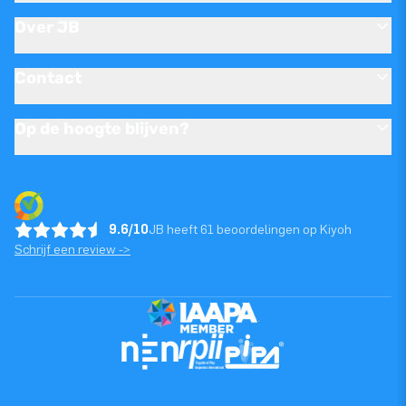
Over JB
Contact
Op de hoogte blijven?
9.6/10
JB heeft 61 beoordelingen op Kiyoh
Schrijf een review ->