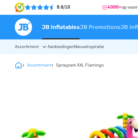
9.6/10
4000+
op voor
JB Inflatables
JB Promotions
JB Inf
Assortiment
Aanbiedingen
Nieuw
Inspiratie
Assortiment
Spraypark XXL Flamingo