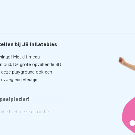
llen bij JB Inflatables
mingo! Met dit mega
n oud. De grote opvallende 3D
is deze playground ook een
n voeg een vleugje
peelplezier!
dje biedt deze attractie
raybogen zijn een ware
rattractie is ontworpen met
en stevig PVC, wat niet alleen