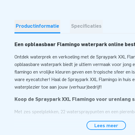
Productinformatie
Specificaties
Een opblaasbaar Flamingo waterpark online beste
Ontdek waterprek en verkoeling met de Spraypark XXL Fla
opblaasbare waterpark biedt je ultiem vermaak voor jong e
flamingo en vrolijke kleuren geven een tropische sfeer en 
ware eyecatcher! Haal de Spraypark XXL Flamingo in huis e
waterplezier toe aan jouw (verhuur)bedrijf!
Koop de Spraypark XXL Flamingo voor urenlang s
Met zes speelplekken, 22 waterspraypunten en een pierenba
eindeloos veel plezier voor kinderen. De meerdere watersp
Lees meer
toevoeging aan dit waterspectakel. Deze opblaasbare wate
het oog op gemak. Bovendien is het gemaakt van duurzaam 