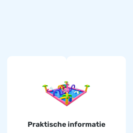
as de Spraypark op met een
g van de opblaasbare attractie
lange kwaliteit
n. Kies je voor een inflatable
 van jouw opblaasbare
op voorraad en kunnen jou
jij de sprong wagen?
Praktische informatie