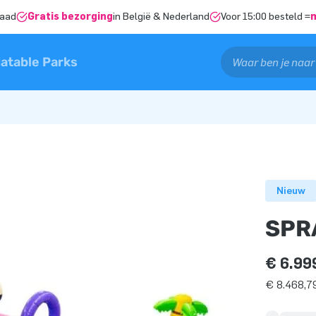
raad
Gratis bezorging
in België & Nederland
Voor 15:00 besteld =
latable Parks
Nieuw
SPR
€ 6.99
€ 8.468,79