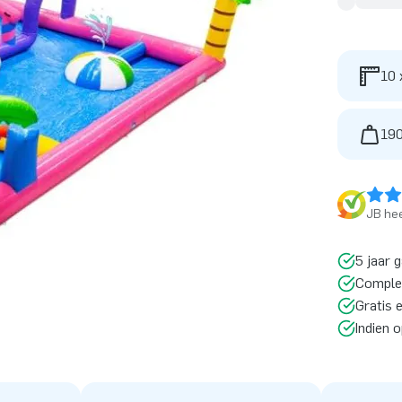
10 
190
JB hee
5 jaar 
Comple
Gratis 
Indien 