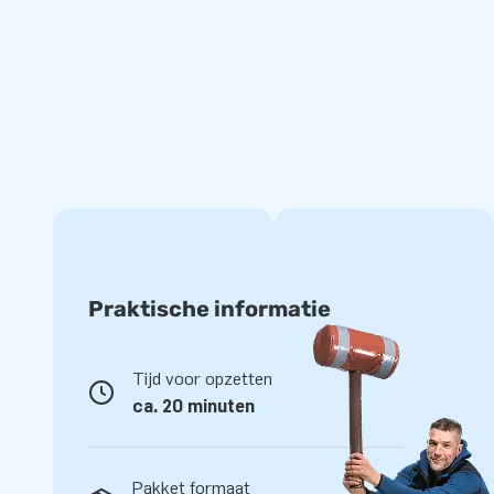
voor veiligheid zorgt maar ook voor jarenlang plezier. Bla
blower. Bevestig vervolgens de tuinslang aan de aansluitin
en je bent klaar om te gaan!
Bestel jouw inflatable bij JB en geniet van jaren
Service, kwaliteit en unieke inflatables is waar wij voor staa
van JB? Dan weet je zeker dat er jarenlang speelplezier is
attractie. We hebben standaard meer dan 3000 producten 
daarom razendsnel voorzien van jouw nieuwe aanwinst. Ga 
Praktische informatie
Tijd voor opzetten
ca. 20 minuten
Pakket formaat