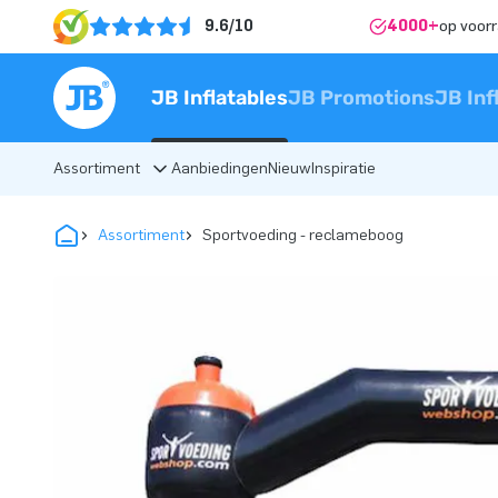
9.6/10
4000+
op voor
JB Inflatables
JB Promotions
JB Inf
Assortiment
Aanbiedingen
Nieuw
Inspiratie
Assortiment
Sportvoeding - reclameboog