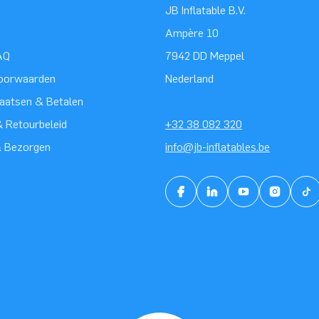
JB Inflatable B.V.
Ampère 10
AQ
7942 DD Meppel
oorwaarden
Nederland
laatsen & Betalen
 Retourbeleid
+32 38 082 320
& Bezorgen
info@jb-inflatables.be