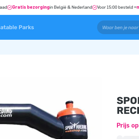
raad
Gratis bezorging
in België & Nederland
Voor 15:00 besteld =
latable Parks
SPO
REC
Prijs o