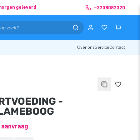
morgen geleverd
+3238082320
Over ons
Service
Contact
RTVOEDING -
LAMEBOOG
p aanvraag