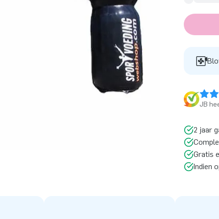
Blo
JB hee
2 jaar g
Comple
Gratis 
Indien 