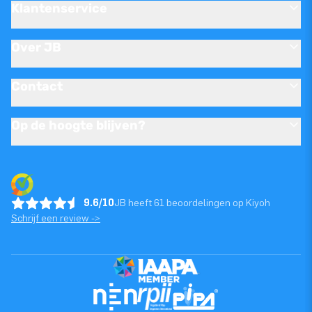
Klantenservice
Over JB
Contact
Op de hoogte blijven?
9.6/10
JB heeft 61 beoordelingen op Kiyoh
Schrijf een review ->