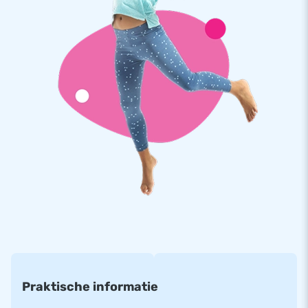
Sterke, hoge kwaliteit én 5 jaar garantie
Alle JB kussens worden op meerdere punten verstevigd,
meervoudig gestikt en zijn gemaakt van sterk, hoge kwaliteit
PVC. Door deze kwaliteit is het Splashy kussen duurzaam en
gemakkelijk schoon te houden. Je krijgt op deze inflatable 5
jaar garantie. Hierdoor lever jij met deze attractie jarenlang
optimaal speelplezier.
Koop deze spectaculaire Splashy Clownvis en bezorg jouw
klanten een fantastische dag.
Al meer dan 15 jaar een begrip!
JB laat al meer dan 15 jaar mensen wereldwijd een gat in de
lucht te springen. Vaak letterlijk. Dat komt doordat ons team
van designers, ontwikkelaars en logistiek medewerkers
unieke opblaasattracties levert op grootse wijze! Klanten
Praktische informatie
zijn verzekerd van onze professionele service en levering. Zij
noemen ons ook wel ‘creators of greatness’.