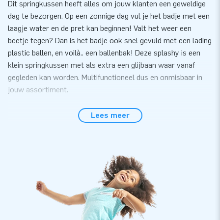
Dit springkussen heeft alles om jouw klanten een geweldige
dag te bezorgen. Op een zonnige dag vul je het badje met een
laagje water en de pret kan beginnen! Valt het weer een
beetje tegen? Dan is het badje ook snel gevuld met een lading
plastic ballen, en voilà.. een ballenbak! Deze splashy is een
klein springkussen met als extra een glijbaan waar vanaf
gegleden kan worden. Multifunctioneel dus en onmisbaar in
jouw assortiment.
Perfect om in te zetten tijdens feesten
Lees meer
De Splashy Clownvis zet je gemakkelijk binnen 10 minuten
op. Bijvoorbeeld tijdens een kinderfeestje, buurtfeest,
jubileum of andere feestelijke activiteiten. De Splashy
Clownvis bestaat uit één deel, waardoor vervoeren
gemakkelijk is. We leveren je dit kussen inclusief blower,
verankeringsmateriaal, transportzak en een duidelijke
handleiding. Zo kan het feest snel beginnen.