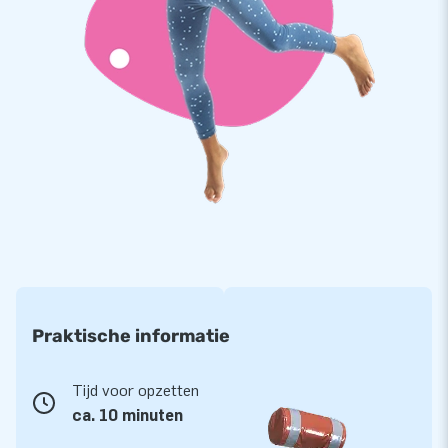
Topkwaliteit met 5 jaar garantie
Uiteraard zijn de tenten in spinnen-vorm van JB kussens op
meerdere punten verstevigd en meervoudig gestikt. Ze zijn
gemaakt van sterk, hoge kwaliteit PVC en daardoor
duurzaam en eenvoudig schoon te houden. We bieden je op de
tenten bovendien 5 jaar garantie. Hierdoor lever jij met dit
product jarenlang een perfect extra onderdak.
Koop deze mooie, kleurrijke en opvallende tenten en zorg er
mede voor dat het feest van jouw klant niet in het water valt!
Meer dan 15.000 klanten kozen ook voor JB
Praktische informatie
JB helpt al meer dan 15 jaar mensen wereldwijd bij feesten
en partijen. Onze designers, ontwikkelaars en logistiek
Tijd voor opzetten
medewerkers leveren vinden hun werk dan ook een feestje!
ca. 10 minuten
En je bent bij ons altijd verzekerd van onze professionele