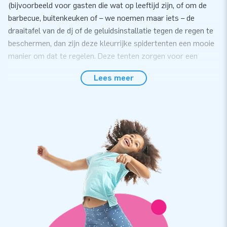
(bijvoorbeeld voor gasten die wat op leeftijd zijn, of om de
barbecue, buitenkeuken of – we noemen maar iets – de
draaitafel van de dj of de geluidsinstallatie tegen de regen te
beschermen, dan zijn deze kleurrijke spidertenten een mooie
manier om dat te regelen. Deze tenten zorgen voor een
vrolijk onderkomen voor menig feestje. Ook zakelijk te
Lees meer
gebruiken, en uiteraard kun je er ook meerder tegelijk
verhuren.
7 standaard tenten, maar alles is mogelijk
We hebben liefst 7 verschillende spider tenten in
standaardformaten op voorraad, in de kleurstellingen wit-
blauw, zwart-blauw, zwart-geel, blauw-wit, grijs-oranje,
blauw-geel en rood-geel. Maar we kunnen iedere
kleurcombinatie en formaat leveren, desgewenst ook
voorzien van full-colour print.