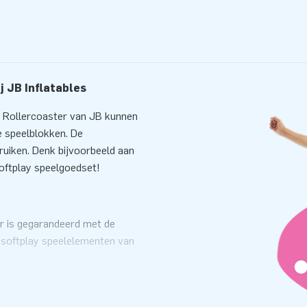
j JB Inflatables
t Rollercoaster van JB kunnen
e speelblokken. De
ruiken. Denk bijvoorbeeld aan
oftplay speelgoedset!
er is gegarandeerd met de
e softplay speelelementen van
lplezier, perfect voor gebruik
er met andere softplay sets