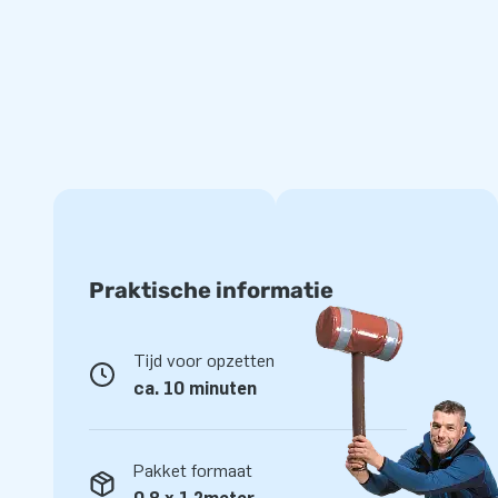
Jarenlange ervaring en uitstekende service
Voor unieke inflatables en softplay kom je naar JB. Met onz
opvallende ontwerpen, snelle levering en uitstekende servic
dé springkastelen fabrikant van Europa maken wij jouw wen
jong en oud. Heb je ons uitgebreide assortiment al bekeken
Praktische informatie
Tijd voor opzetten
ca. 10 minuten
Pakket formaat