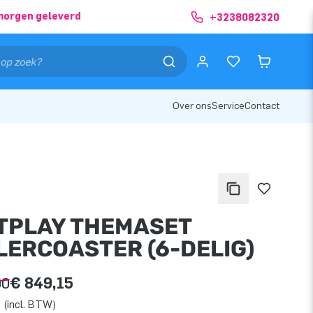
morgen geleverd
+3238082320
Over ons
Service
Contact
TPLAY THEMASET
LERCOASTER (6-DELIG)
00
€ 849,15
 (incl. BTW)