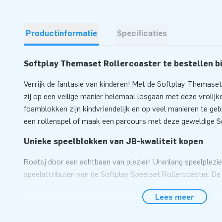
Productinformatie
Specificaties
Softplay Themaset Rollercoaster te bestellen bi
Verrijk de fantasie van kinderen! Met de Softplay Themase
zij op een veilige manier helemaal losgaan met deze vrolijk
foamblokken zijn kindvriendelijk en op veel manieren te geb
een rollenspel of maak een parcours met deze geweldige S
Unieke speelblokken van JB-kwaliteit kopen
Roetsj door een achtbaan van plezier! Urenlang speelplezi
speelattributen van de Softplay Speelset Rollercoaster. D
JB zijn gemaakt van hoge kwaliteit en bieden jarenlang spee
Lees meer
in wachtkamers, restaurants en speelparken. Tip: Combine
voor nog meer speelplezier!