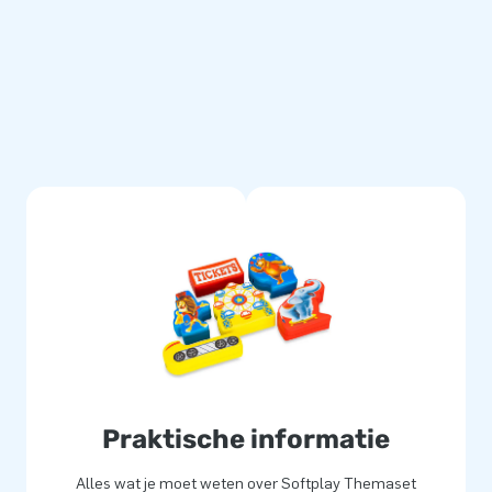
e jarenlange ervaring,
e staan wij voor je klaar! Als
sen werkelijkheid, plezier voor
?
Praktische informatie
Alles wat je moet weten over Softplay Themaset