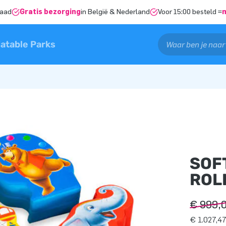
raad
Gratis bezorging
in België & Nederland
Voor 15:00 besteld =
latable Parks
)
SOF
ROL
€ 999,
€ 1.027,47