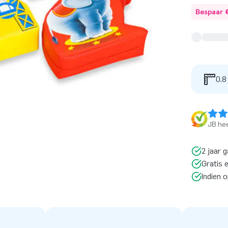
Bespaar 
0.8
JB hee
2 jaar g
Gratis 
Indien 