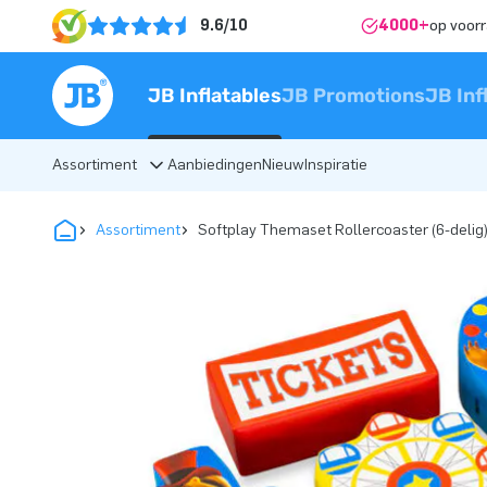
9.6/10
4000+
op voor
JB Inflatables
JB Promotions
JB Inf
Assortiment
Aanbiedingen
Nieuw
Inspiratie
Assortiment
Softplay Themaset Rollercoaster (6-delig