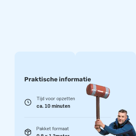
het design van onze Softplay set is daarom in-house ontwor
duidelijk terug op deze opvallende speelblokken!
Unieke Softplay speelblokken bestel je bij JB
Wij staan bekend om ons uitgebreide assortiment springkast
andere inflatables en objecten. Met ons eigen ontwikkelde 
een veilige speelomgeving waarin kinderen hun fantasie en e
laten. Softplay komt vaak voor in kinderdagverblijven, res
binnenspeeltuinen. Voor welke Softplay speelset ga jij?
Praktische informatie
Tijd voor opzetten
ca. 10 minuten
Pakket formaat