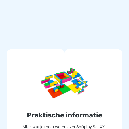
pen. De vrolijke kleuren zie je
elen en grote diversiteit aan
Softplay assortiment bieden wij
nergie de vrije loop kunnen
taurants, musea en
Praktische informatie
Alles wat je moet weten over Softplay Set XXL