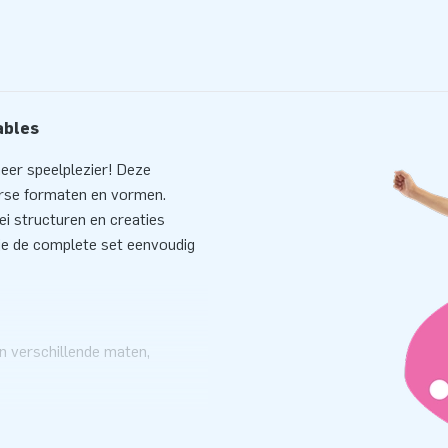
ables
eer speelplezier! Deze
verse formaten en vormen.
lei structuren en creaties
je de complete set eenvoudig
n verschillende maten,
tap-circels en foammatten. Wij
t de Softplay materialen lang
elangrijk. De samenstelling en