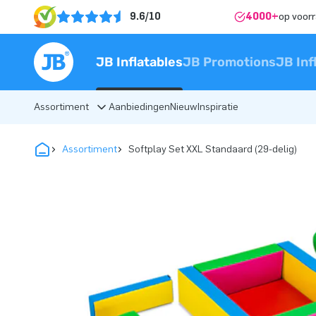
9.6/10
4000+
op voor
JB Inflatables
JB Promotions
JB Inf
Assortiment
Aanbiedingen
Nieuw
Inspiratie
Assortiment
Softplay Set XXL Standaard (29-delig)