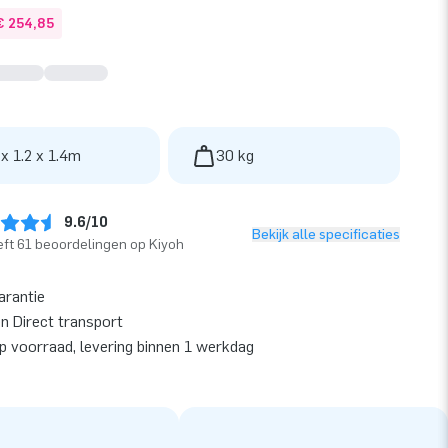
€ 254,85
 x 1.2 x 1.4m
30 kg
9.6/10
Bekijk alle specificaties
ft 61 beoordelingen op Kiyoh
arantie
en Direct transport
op voorraad, levering binnen 1 werkdag