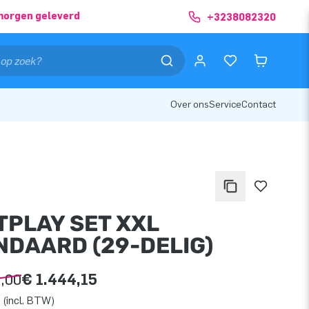
morgen geleverd
+3238082320
Over ons
Service
Contact
TPLAY SET XXL
NDAARD (29-DELIG)
9,00
€ 1.444,15
 (incl. BTW)