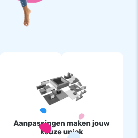
Aanpassingen maken jouw
keuze uniek