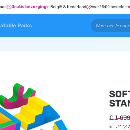
raad
Gratis bezorging
in België & Nederland
Voor 15:00 besteld =
latable Parks
SOF
STA
€ 1.69
€ 1.747,42