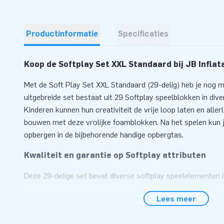
Productinformatie
Specificaties
Koop de Softplay Set XXL Standaard bij JB Inflat
Met de Soft Play Set XXL Standaard (29-delig) heb je nog m
uitgebreide set bestaat uit 29 Softplay speelblokken in di
Kinderen kunnen hun creativiteit de vrije loop laten en aller
bouwen met deze vrolijke foamblokken. Na het spelen kun 
opbergen in de bijbehorende handige opbergtas.
Kwaliteit en garantie op Softplay attributen
Deze 29-delige set bevat diverse softplay speelelementen i
waaronder vierkanten, rechthoeken, blokken, driehoeken, s
Lees meer
hechten waarde aan kwaliteit en eenvoudig onderhoud, zoda
meegaan. Daarnaast vinden wij variatie in het assortiment b