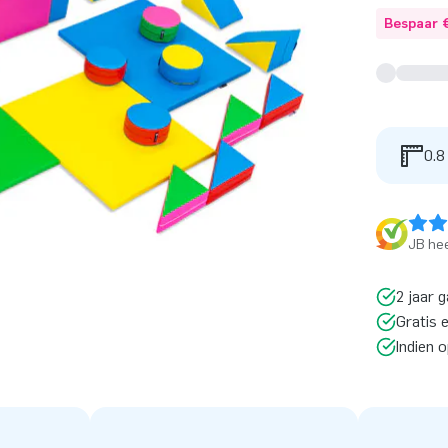
Bespaar 
0.8
JB hee
2 jaar g
Gratis 
Indien 