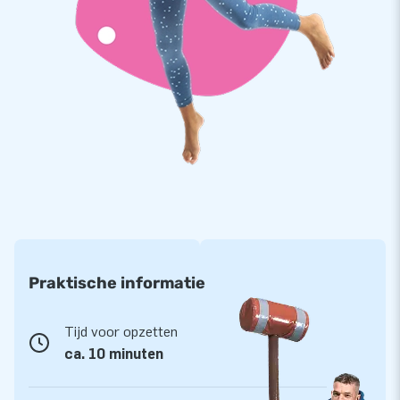
We staan bekend om ons ruime assortiment springkastelen
en allerlei andere inflatables en objecten. Met het door ons
ontwikkelde Softplay assortiment biedt je een veilige
speelomgeving en kunnen kinderen hun fantasie en energie
hierop los laten. Je ziet Softplay bijvoorbeeld terug in
kinderdagverblijven, restaurants, musea en binnenspeeltuinen.
Voor welke Softplay variant kies jij?
Praktische informatie
Tijd voor opzetten
ca. 10 minuten