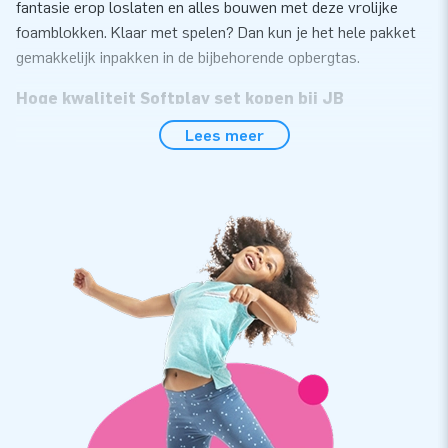
fantasie erop loslaten en alles bouwen met deze vrolijke
foamblokken. Klaar met spelen? Dan kun je het hele pakket
gemakkelijk inpakken in de bijbehorende opbergtas.
Hoge kwaliteit Softplay set kopen bij JB
Inflatables
Lees meer
De 27-delige set bestaat uit meerdere softplay
speelelementen in verschillende formaten; vierkanten,
rechthoeken, blokken, driehoeken, stap-circels en
foammatten. De samenstelling van de foamblokken en design
van Softplay is door JB gedaan. Kwaliteit en gemak in
onderhoud vinden wij belangrijk, zo gaan de Softplay
attributen ook lang mee. Nog leuker, ze zijn er in allerlei
thema's. Thema Pirate Seaworld bevat Softplay attributen
met vrolijke vissen, zee details en kun je opbergen in een
schatkisthoes!
Unieke Pirate Softplay speelsets bestel je bij JB