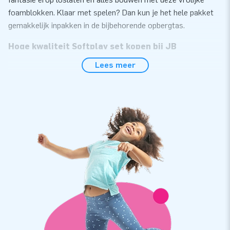
foamblokken. Klaar met spelen? Dan kun je het hele pakket
gemakkelijk inpakken in de bijbehorende opbergtas.
Hoge kwaliteit Softplay set kopen bij JB
Inflatables
Lees meer
De 27-delige set bestaat uit meerdere softplay
speelelementen in verschillende formaten; vierkanten,
rechthoeken, blokken, driehoeken, stap-circels en
foammatten. De samenstelling van de foamblokken en design
van Softplay is door JB gedaan. Kwaliteit en gemak in
onderhoud vinden wij belangrijk, zo gaan de Softplay
attributen ook lang mee. Nog leuker, ze zijn er in allerlei
thema's. Thema Jungle Dino bevat Softplay attributen met
gave dino's en jungle details.
Unieke Jungle Softplay speelsets bestel je bij JB
We staan bekend om ons ruime assortiment springkastelen