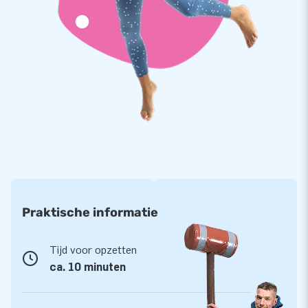
en allerlei andere inflatables en objecten. Met het door ons
ontwikkelde Softplay assortiment biedt je een veilige
speelomgeving en kunnen kinderen hun fantasie en energie
hierop los laten. Je ziet Softplay bijvoorbeeld terug in
kinderdagverblijven, restaurants, musea en binnenspeeltuinen.
Voor welke Softplay variant kies jij?
Praktische informatie
Tijd voor opzetten
ca. 10 minuten