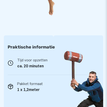
ze zijn nog gebruiksvriendelijk ook. Deze kerst inflatable kun
je heel gemakkelijk met z'n tweeën opzetten. Het duurt
ongeveer 20 minuten voor de opblaasbare sneeuwbol staat
en helemaal klaar is voor gebruik. Via de zijkant kun je
plaatsnemen in de grote luchtdichte Snowglobe, waardoor je
je midden in een witte winterwereld bevindt. Dat vinden jonge
bezoekers en volwassenen natuurlijk erg leuk. Bestel daarom
nu je professionele schudbol met sneeuw!
Praktische informatie
Tijd voor opzetten
ca. 20 minuten
Pakket formaat
1 x 1,2meter