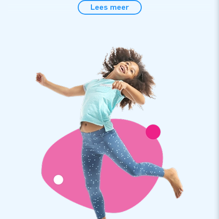
Koop een luchtdichte Snowglobe voor Kerstmis bij
Lees meer
JB Inflatables
Wil jij uitpakken deze feestdagen? Dan is een opblaasbare
sneeuwbol in het thema 'kerst' echt iets voor jou. Koop een
grote Snowglobe bij JB Inflatables, dan weet je zeker dat het
publiek in de rij staat bij jouw winkel of marktkraam. Voor een
opening of een winterfeest is een 'glazen' bol met sneeuw
zeker geschikt. Deze opvallende inflatable is luchtdicht, dus je
hebt er geen omkijken meer naar. Bovendien ontstaat er geen
ruis door het geluid van een blower.
Een schudbol bestellen met thema 'kerst': daar
krijg je geen spijt van
JB Inflatables heeft een hele collectie aan Christmas
inflatables te koop. Deze opblaasbare blikvangers in thema
'kerst' laten jouw stand of winkel opvallen. Een Snowglobe
met sneeuw geeft een winterse sfeer aan elk evenement. En