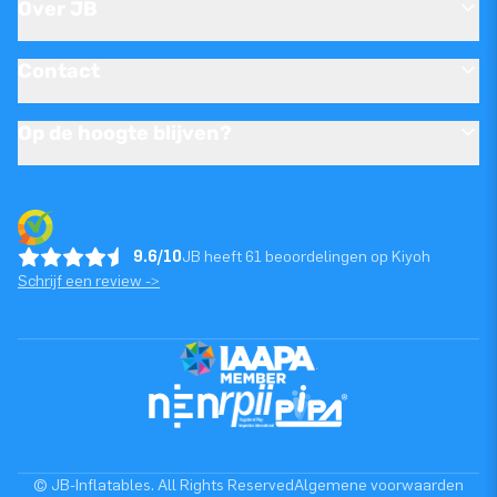
Over JB
Contact
Op de hoogte blijven?
9.6/10
JB heeft 61 beoordelingen op Kiyoh
Schrijf een review ->
© JB-Inflatables. All Rights Reserved
Algemene voorwaarden