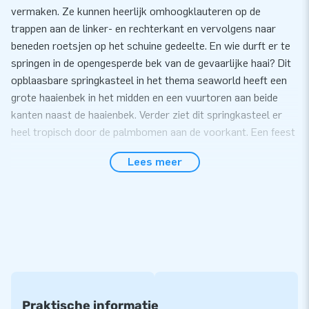
vermaken. Ze kunnen heerlijk omhoogklauteren op de
trappen aan de linker- en rechterkant en vervolgens naar
beneden roetsjen op het schuine gedeelte. En wie durft er te
springen in de opengesperde bek van de gevaarlijke haai? Dit
opblaasbare springkasteel in het thema seaworld heeft een
grote haaienbek in het midden en een vuurtoren aan beide
kanten naast de haaienbek. Verder ziet dit springkasteel er
heel tropisch door de palmbomen aan de voorkant. Een feest
voor kinderen!
Lees meer
Opblaasbaar springkasteel met haai
Een opblaasbaar springkasteel met haai, zoals dit exemplaar,
scoort gegarandeerd bij de kids. En het mooie is dat dit
opblaasbare speelpark binnen no-time is op te zetten.
Supersnel en makkelijk, zodat het springfestijn snel kan
beginnen. Dit opblaasbare springkasteel wordt compleet
geleverd met blower, verankermateriaal, handleiding,
Praktische informatie