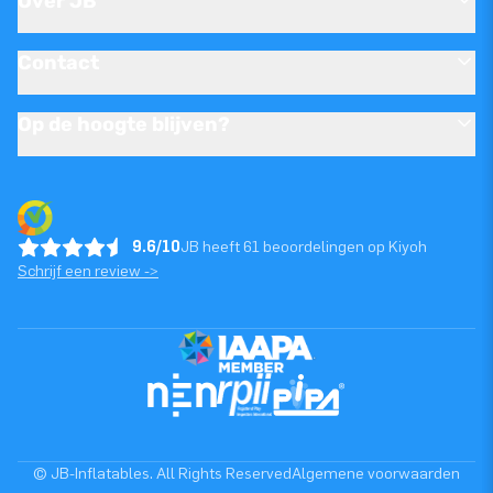
Over JB
Contact
Op de hoogte blijven?
9.6/10
JB heeft 61 beoordelingen op Kiyoh
Schrijf een review ->
© JB-Inflatables. All Rights Reserved
Algemene voorwaarden