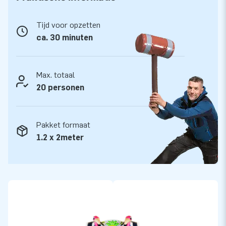
JB Inflatables heeft 3000 inflatables op voorraad
Tijd voor opzetten
JB Inflatables heeft een enorm assortiment en heeft ruim
ca. 30 minuten
3000 inflatables op voorraad. Ben je op zoek naar een
opblaasbaar springpark of een ander opblaasbaar
springkasteel? En moet dat direct leverbaar zijn of kies je
Max. totaal
voor een ontwerp op maat? Wat je wensen ook zijn: bij ons
20 personen
slaag je zeker!
Pakket formaat
1.2 x 2meter