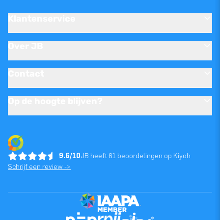
Klantenservice
Over JB
Contact
Op de hoogte blijven?
9.6/10
JB heeft 61 beoordelingen op Kiyoh
Schrijf een review ->