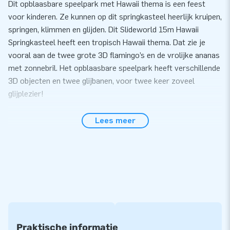
Dit opblaasbare speelpark met Hawaii thema is een feest
voor kinderen. Ze kunnen op dit springkasteel heerlijk kruipen,
springen, klimmen en glijden. Dit Slideworld 15m Hawaii
Springkasteel heeft een tropisch Hawaii thema. Dat zie je
vooral aan de twee grote 3D flamingo’s en de vrolijke ananas
met zonnebril. Het opblaasbare speelpark heeft verschillende
3D objecten en twee glijbanen, voor twee keer zoveel
glijplezier!
Springkasteel van hoge kwaliteit
Lees meer
Dit opblaasbare springkasteel is op meerdere punten
verstevigd en meervoudig gestikt. Het sterke, van hoge
kwaliteit, kleurvaste PVC gaat lang mee en is gemakkelijk
schoon te houden. Natuurlijk krijg je garantie op dit
opblaasbare speelpark. Het Slideworld 15m Hawaii
springkasteel wordt compleet geleverd inclusief blowers,
verankeringsmateriaal, een transportzak en een duidelijke
handleiding.
Praktische informatie