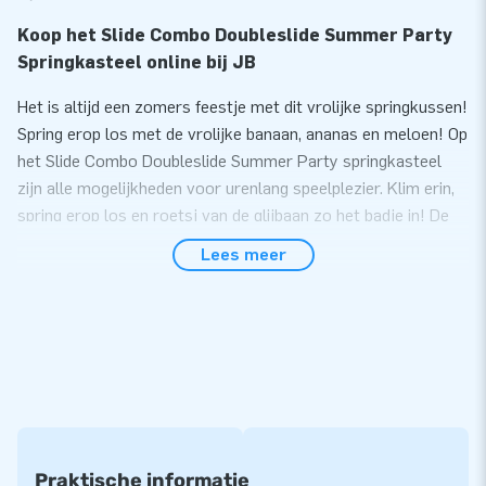
Koop het Slide Combo Doubleslide Summer Party
Springkasteel online bij JB
Het is altijd een zomers feestje met dit vrolijke springkussen!
Spring erop los met de vrolijke banaan, ananas en meloen! Op
het Slide Combo Doubleslide Summer Party springkasteel
zijn alle mogelijkheden voor urenlang speelplezier. Klim erin,
spring erop los en roetsj van de glijbaan zo het badje in! De
keuze is reuze, want er zijn zelfs twee glijbanen op dit te
Lees meer
gekke springkasteel.
Vul het badje met een laagje water in de zomer en het kan als
zwembad gebruikt worden. Maar met wat plastic ballen
verandert het Slide Combo Doubleslide Summer Party
luchtkussen binnen een handomdraai in een leuke ballenbak!
Springplezier voor iedereen op het Slide Combo
Doubleslide Summer Party springkasteel
Praktische informatie