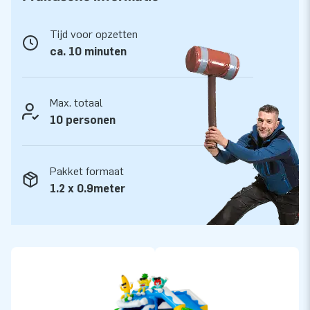
Ben jij klaar voor een Summer Party waarbij je oneindig kunt
springen? Met de unieke en zelfontworpen thema's van JB
Tijd voor opzetten
maak je van een buurtfeest, verjaardag of ander evenement
ca. 10 minuten
een waar succes voor de kinderen. Je zet het Slide Combo
Doubleslide Summer Party springkasteel gemakkelijk en snel
op. Het kussen wordt geleverd inclusief blower,
Max. totaal
verankeringsmateriaal, een transportzak en een duidelijke
10 personen
handleiding. Alles compleet voor gemak en de ultieme
beleving.
Pakket formaat
Bestel bij dé springkastelen fabrikant: JB
1.2 x 0.9meter
Inflatables
Ons team van experts op het gebied van luchtkussens levert
professionele opblaasattracties op grootse wijze! Onze
klanten zijn verzekerd van uitstekende service en snelle
levering. Koop een inflatable bij JB en ga voor de ultieme
beleving.