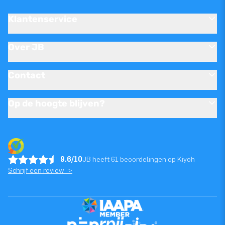
Klantenservice
Over JB
Contact
Op de hoogte blijven?
9.6/10
JB heeft 61 beoordelingen op Kiyoh
Schrijf een review ->