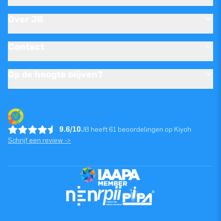
Over JB
Contact
Op de hoogte blijven?
9.6/10
JB heeft 61 beoordelingen op Kiyoh
Schrijf een review ->