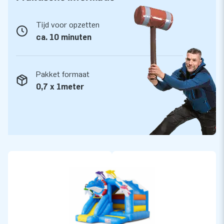
De mooiste springkastelen met glijbaan bestel je
bij JB Inflatables
Tijd voor opzetten
ca. 10 minuten
Voor een mooi springkasteel met glijbaan moet je bij JB
Inflatables zijn. Bij ons heb je alle keus, en we leveren ook
nog eens uit voorraad. Natuurlijk wordt dit Slide Combo
Pakket formaat
springkasteel geleverd met alles wat je nodig hebt.
0,7 x 1meter
Bovendien krijg je er garantie op. Mocht er iets niet in orde
zijn, dan staan we voor je klaar om het op te lossen. Wil je
liever een springkasteel in je eigen design laten maken? Ook
dat kan! Neem contact met ons op om de mogelijkheden te
bespreken.