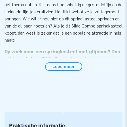
het thema dolfijn. Kijk eens hoe schattig de grote dolfijn en de
kleine dolfijntjes eruitzien. Het lijkt wel of ze je zo tegemoet
springen. Wie wil er nou niet op dit springkasteel springen en
van de glijbaan roetsjen? Als je dit Slide Combo springkasteel
koopt, dan weet je zeker dat je een populaire attractie in huis
haalt!
Op zoek naar een springkasteel met glijbaan? Dan
wil je vast deze Slide Combo kopen!
Lees meer
De Slide Combo springkastelen zijn erg geliefd, en dat is
eigenlijk best logisch. Springen is namelijk sowieso al leuk,
maar als je dan ook nog van de glijbaan kunt roetsjen, dan is
dat natuurlijk helemaal een feestje. Onze springkastelen met
glijbaan worden geleverd inclusief blower, verankermateriaal
en logboek. Of je deze Slide Combo nou gaat verhuren of zelf
gaat gebruiken: je hebt hoe dan ook plezier van dit
springkasteel!
Praktische informatie