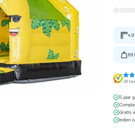
4.9
89 
JB hee
5 jaar 
Comple
Gratis 
Indien 