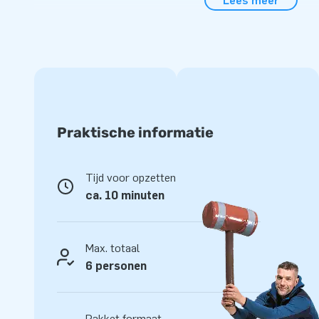
Lees meer
geweldig. JB Inflatables verkoopt opblaasbare Slide Combo S
thema’s. Zo is er bijvoorbeeld deze Slide Combo Banana Mo
opblaasbare luchtkastelen in thema Hippie, Voetbal of Candy
Springkasteel met Glijbaan. Bekijk alle opblaasbare spring
Inflatables.
Een professioneel Luchtkasteel met glijbaan best
Praktische informatie
De opblaasbare Slide Combo springkasteel van JB Inflatabl
blower, verankermateriaal en logboek. Alle opblaasbare sp
certificaat. Of je je Slide Combo inflatable nou gaat verhuren
Tijd voor opzetten
dan ook plezier van je springkasteel!
ca. 10 minuten
Max. totaal
6 personen
Pakket formaat