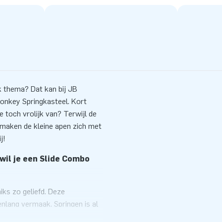
uk thema? Dat kan bij JB
Monkey Springkasteel. Kort
 toch vrolijk van? Terwijl de
rmaken de kleine apen zich met
j!
wil je een Slide Combo
iks zo geliefd. Deze
nlang vermaak. Springen is al
dan is dat natuurlijk helemaal