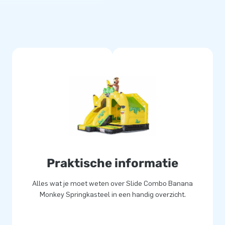
pringkastelen in allerlei
nkey, maar er zijn ook
. Er is zelfs een Animal Party
kastelen op de website van JB
ellen? Grijp je kans!
es worden geleverd inclusief
ringkastelen hebben een
 of zelf gebruikt: je hebt hoe
Praktische informatie
Alles wat je moet weten over Slide Combo Banana
Monkey Springkasteel in een handig overzicht.