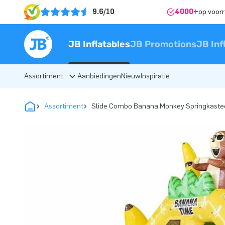
9.6/10
4000+
op voor
JB Inflatables
JB Promotions
JB Inf
Assortiment
Aanbiedingen
Nieuw
Inspiratie
Assortiment
Slide Combo Banana Monkey Springkaste