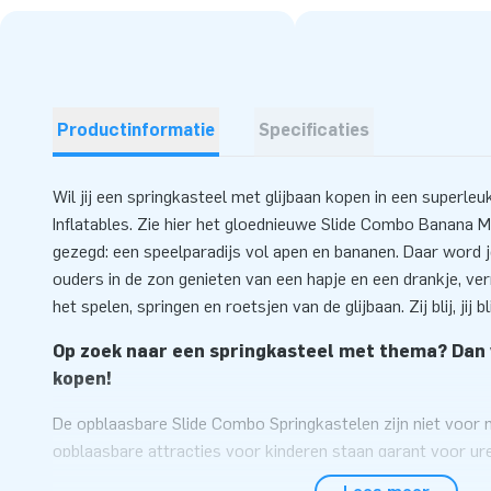
Productinformatie
Specificaties
Wil jij een springkasteel met glijbaan kopen in een superle
Inflatables. Zie hier het gloednieuwe Slide Combo Banana 
gezegd: een speelparadijs vol apen en bananen. Daar word je
ouders in de zon genieten van een hapje en een drankje, ve
het spelen, springen en roetsjen van de glijbaan. Zij blij, jij bli
Op zoek naar een springkasteel met thema? Dan 
kopen!
De opblaasbare Slide Combo Springkastelen zijn niet voor n
opblaasbare attracties voor kinderen staan garant voor ure
leuk, maar als je dan ook nog van de glijbaan kunt roetsjen 