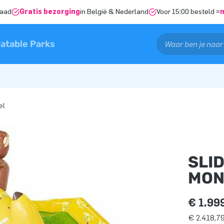
raad
Gratis bezorging
in België & Nederland
Voor 15:00 besteld =
latable Parks
el
SLI
MON
€ 1.99
€ 2.418,79