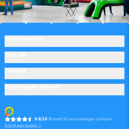
Klantenservice
Over JB
Contact
Op de hoogte blijven?
9.6/10
JB heeft 61 beoordelingen op Kiyoh
Schrijf een review ->