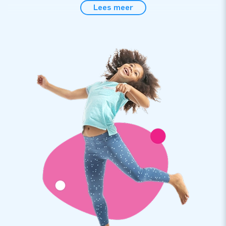
Lees meer
Let op:
dit product wordt aangeboden exclusief een
skydancer blower (diameter 45 cm), deze
skydancer
blower
van 290 euro excl. BTW kun je los
bijbestellen.