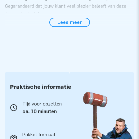
Gegarandeerd dat jouw klant veel plezier beleeft van deze
dansende skytubes.
Lees meer
Kleur: Black
Let op:
dit product wordt aangeboden exclusief een
skydancer blower (diameter 45 cm), deze skydancer
blower
van 290 euro excl. BTW kun je los bijbestellen.
Praktische informatie
Tijd voor opzetten
ca. 10 minuten
Pakket formaat