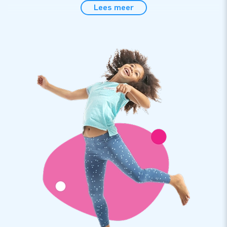
Lees meer
Let op:
dit product wordt aangeboden exclusief een
skydancer blower (diameter 45 cm), deze
skydancer
blower
van 290 euro excl. BTW kun je los
bijbestellen.